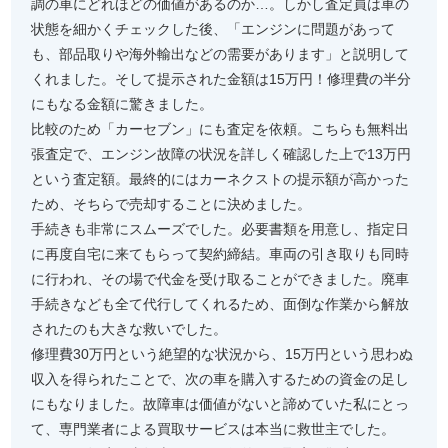
調の車にどれほどの価値があるのか…。しかし査定員は車の
状態を細かくチェックした後、「エンジンに問題があって
も、部品取りや海外輸出などの需要があります」と説明して
くれました。そして提示された金額は15万円！修理費の半分
にもなる金額に驚きました。
比較のため「カーセブン」にも査定を依頼。こちらも無料出
張査定で、エンジン故障の状況を詳しく確認した上で13万円
という査定額。最終的にはカーネクストの提示額が高かった
ため、そちらで売却することに決めました。
手続きも非常にスムーズでした。必要書類を用意し、指定日
に再度自宅に来てもらって契約締結。車両の引き取りも同時
に行われ、その場で代金を受け取ることができました。廃車
手続きなども全て代行してくれるため、面倒な作業から解放
されたのも大きな救いでした。
修理費30万円という絶望的な状況から、15万円という思わぬ
収入を得られたことで、次の車を購入するための資金の足し
にもなりました。故障車は価値がないと諦めていた私にとっ
て、専門業者による買取サービスは本当に救世主でした。