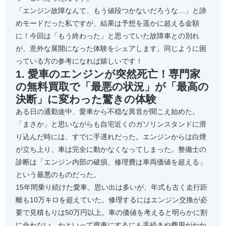
「エンジン故障なんて、もう値段つかないだろうな…」と諦
めモードだった私ですが、結果は予想を遥かに超える金額
に！今回は「もう終わった」と思っていた故障車との別れ
が、意外な展開になった体験をシェアします。同じように困
っている方の参考になれば嬉しいです！
1. 愛車のエンジンが突然死亡！専門家
の無料買取で「最悪の状況」が「最高の
決断」に変わった驚きの体験
ある日の通勤途中、愛車から不穏な異音が聞こえ始めた。
「まさか」と思いながらも自宅近くのガソリンスタンドに滑
り込んだ時には、すでに手遅れだった。エンジンからは白煙
が立ち上り、車は完全に動かなくなってしまった。整備士の
診断は「エンジン内部の破損、修理費は車両価値を超える」
という最悪のものだった。
15年間乗り続けた愛車。思い出は多いが、年式も古く走行距
離も10万キロを超えていた。修理するにはエンジン交換が必
要で見積もりは50万円以上。車の価値を考えると明らかに割
に合わない。かといって廃車にするにも手続きや費用がかか