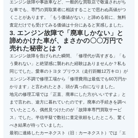
エンジン故障や事故車など、一般的な買取店で敬遠されがち
な車でも、専門の買取業者に相談することで思わぬ高値がつ
くことがあります。「もう価値がない」と諦める前に、無料
査定だけでも受けてみる価値は十分にあると実感しました。
3. エンジン故障で「廃車しかない」と
諦めかけた車が、まさかの〇〇万円で
売れた秘密とは？
エンジン故障を告げられた瞬間、「修理代が高すぎる」「も
う乗れない」と絶望感に襲われた経験はありませんか？私も
同じでした。愛車のトヨタ プリウス（走行距離12万キロ）が
エンジン不調で修理工場から「修理費用は最低でも60万円か
かります」と言われたとき、頭が真っ白になりました。
地元の修理工場では「正直、廃車にした方がいいですよ」と
まで言われ、途方に暮れていたのです。廃車の手続きを調べ
ていたところ、偶然見つけたのが「故障車専門買取サービ
ス」でした。半信半疑で数社に査定依頼をしたところ、驚く
べき結果が待っていました。
最初に連絡したカーネクスト（旧：カーネクスト）では「エ