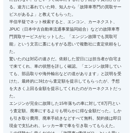
る。途方に暮れていた時、知人から「故障車専門の買取サー
ビスがあるよ」と教えてもらった。
半信半疑でネット検索すると、エンコン、カーネクスト、
JPUC（日本中古自動車流通事業協同組合）などの故障車専
門買取サービスがヒットした。「エンジン故障でも買取可
能」という文言に藁にもすがる思いで複数社に査定依頼をし
た。
驚いたのは対応の速さだ。依頼した翌日には担当者が自宅ま
で来てくれ、車の状態を詳しく確認。「エンジン故障してい
ても、部品取りや海外輸出などの道があります」と説明を受
けた。最終的に3社から査定額を提示してもらったが、予想
を大きく上回る金額を提示してくれたのがカーネクストだっ
た。
エンジンが完全に故障した15年落ちの車に対して8万円とい
う査定額。廃車にするよりも明らかに得な金額だった。しか
も引き取り費用、廃車手続きなどすべて無料。契約後は即日
現金で支払われ、レッカー車で車を引き取ってもらえた。