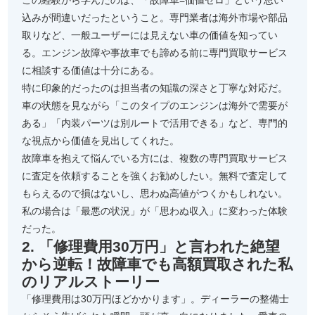
この経験から学んだのは、「故障車=価値ゼロ」という思い
込みが間違いだったということ。専門業者は海外市場や部品
取りなど、一般ユーザーには見えない車の価値を知ってい
る。エンジン故障や事故車でも諦める前に専門買取サービス
に相談する価値は十分にある。
特に印象的だったのは担当者の知識の深さと丁寧な対応だ。
車の状態を見ながら「このタイプのエンジンは海外で需要が
ある」「内装パーツは別ルートで活用できる」など、専門的
な視点から価値を見出してくれた。
故障車を抱えて悩んでいる方には、複数の専門買取サービス
に査定を依頼することを強くお勧めしたい。無料で査定して
もらえるので損はないし、思わぬ高値がつくかもしれない。
私の場合は「最悪の状況」が「思わぬ収入」に変わった体験
だった。
2. 「修理費用30万円」と言われた絶望
から逆転！故障車でも高額買取された私
のリアルストーリー
「修理費用は30万円ほどかかります」。ディーラーの整備士