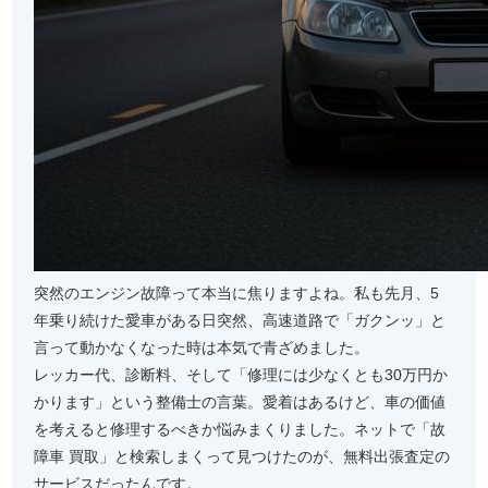
突然のエンジン故障って本当に焦りますよね。私も先月、5
年乗り続けた愛車がある日突然、高速道路で「ガクンッ」と
言って動かなくなった時は本気で青ざめました。
レッカー代、診断料、そして「修理には少なくとも30万円か
かります」という整備士の言葉。愛着はあるけど、車の価値
を考えると修理するべきか悩みまくりました。ネットで「故
障車 買取」と検索しまくって見つけたのが、無料出張査定の
サービスだったんです。