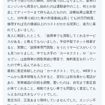
からそう告げられた瞬間、頭が真っ白になりました。愛車の
エンジンから異音がし始めたのは通勤途中のこと。何とか自
走してディーラーまで持ち込んだものの、診断結果は最悪で
した。10年乗り続けた車の市場価値は高くても20万円程度。
修理すれば元の価値以上のコストがかかる現実に、途方に暮
れてしまいました。
友人に相談したところ、「故障車でも買取してくれるサービ
スがある」と教えてもらいました。半信半疑でネット検索す
ると、実際に「故障車専門買取」をうたうサービスがいくつ
も見つかりました。中でも大手の「カーネクスト」や「カー
セブン」は故障車の買取実績が豊富で、無料査定を行ってい
たので申し込んでみることに。
最初に査定依頼したのは「カーネクスト」でした。WEBフォ
ームから基本情報を入力すると、翌日には担当者から電話が
あり、実車確認の日程を調整。驚いたのは、自宅まで査定員
が来てくれること。移動できない車でも問題なく査定しても
らえるのは大きなメリットでした。
査定当日、正直あまり期待していませんでした。エンジン不