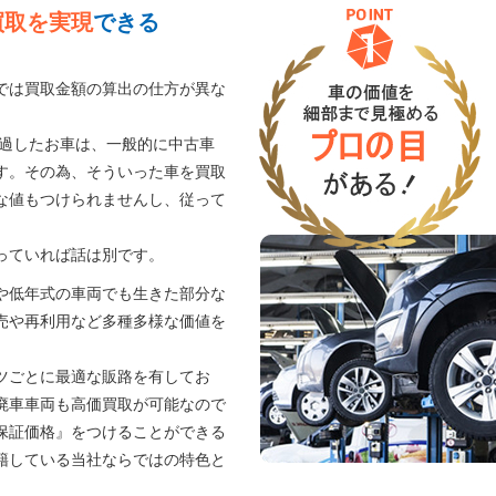
買取を実現
できる
では買取金額の算出の仕方が異な
経過したお車は、一般的に中古車
す。その為、そういった車を買取
な値もつけられませんし、従って
。
っていれば話は別です。
や低年式の車両でも生きた部分な
売や再利用など多種多様な価値を
ツごとに最適な販路を有してお
廃車車両も高価買取が可能なので
保証価格』をつけることができる
籍している当社ならではの特色と