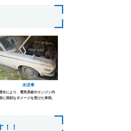
水没車
浸水により、電気系統やエンジン内
部に深刻なダメージを受けた車両。
す！！