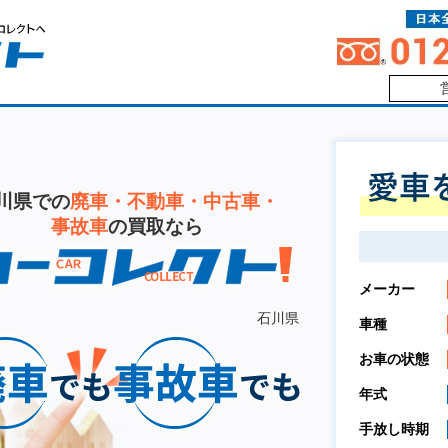
川県での
廃車・不動車・中古車・
事故車
の買取なら
メーカー
石川県
車種
お車の状態
年式
手放し時期