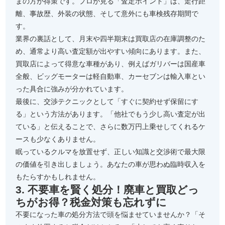
まの方が得策です。プロが見る「査定ポイント」は、走行距
離、事故歴、外装の状態、そして意外にも車検残存期間で
す。
業界の裏話として、月末や四半期末は買取店の在庫調整のた
め、通常より高い査定額が出やすい傾向にあります。また、
買取店によって得意な車種があり、例えばガリバーは国産車
全般、ビッグモーターは軽自動車、カーセブンは輸入車とい
った具合に強みが分かれています。
最後に、交渉テクニックとして「すぐに契約せず保留にす
る」という方法があります。「他社でもう少し高い査定が出
ている」と伝えることで、さらに数万円上乗せしてくれるケ
ースも少なくありません。
眠っているクルマを放置せず、正しい知識と交渉術で最大限
の価値を引き出しましょう。あなたの車が思わぬ臨時収入を
もたらすかもしれません。
3. 不要車を賢く処分！廃車と買取どっ
ちがお得？税金対策も忘れずに
不要になった車の処分方法で頭を悩ませていませんか？「そ