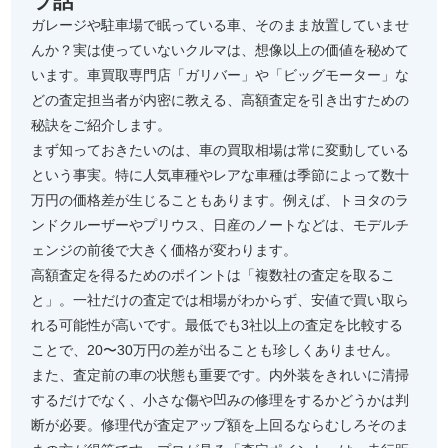
ラ話
ガレージや駐車場で眠っている車、そのまま放置していませ
んか？実は使っていないクルマは、想像以上の価値を秘めて
います。車買取専門店「ガリバー」や「ビッグモーター」な
どの査定担当者が内密に教える、高額査定を引き出すための
秘訣をご紹介します。
まず知っておきたいのは、車の買取相場は常に変動している
という事実。特に人気車種やレアな車種は季節によって数十
万円の価格差が生じることもあります。例えば、トヨタのラ
ンドクルーザーやプリウス、日産のノートなどは、モデルチ
ェンジの前後で大きく価格が変わります。
高額査定を得るためのポイントは「複数社の査定を取るこ
と」。一社だけの査定では相場がわからず、安値で買い取ら
れる可能性が高いです。最低でも3社以上の査定を比較する
ことで、20〜30万円の差が出ることも珍しくありません。
また、査定前の車の状態も重要です。内外装をきれいに清掃
するだけでなく、小さな傷や凹みの修理をするかどうかは判
断が必要。修理代が査定アップ額を上回るならむしろそのま