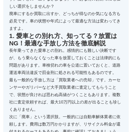
しい選択をしませんか？
廃車にするか買取に出すか、どっちが得なのか気になる方も
必見です。車の状態や年式によって最適な方法は変わってき
ますよ。
1. 愛車との別れ方、知ってる？放置は
NG！最適な手放し方法を徹底解説
長年乗ってきた愛車との別れ。感情的にも難しい決断です
が、もう乗らなくなった車を放置しておくことは法律的にも
問題があります。車検切れの車を公道に置いておくと、道路
運送車両法違反で罰金刑に処される可能性もあるのです。
最も一般的な手放し方は「買取業者への売却」です。カーセ
ンサーやガリバーなど大手買取業者に査定してもらうこと
で、状態が良ければ思わぬ高値がつくこともあります。複数
社に査定依頼すれば、最大10万円以上の差が出ることも珍し
くありません。
次に「廃車」という選択肢。一般的には自動車解体業者に依
頼します。費用は数万円かかりますが、リサイクル料金が還
付されるケースもあるため、事前に確認しておきましょう。