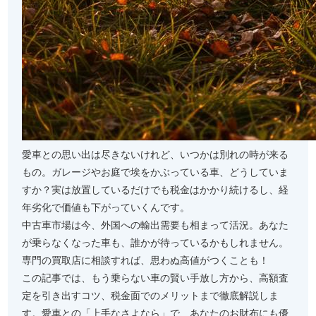
愛車との思い出は尽きないけれど、いつかは別れの時が来る
もの。ガレージやお庭で埃をかぶっている車、どうしていま
すか？実は放置しているだけでも税金はかかり続けるし、経
年劣化で価値も下がっていくんです。
中古車市場は今、外国への輸出需要も相まって活況。あなた
が乗らなくなった車も、誰かが待っているかもしれません。
専門の買取店に相談すれば、思わぬ高値がつくことも！
この記事では、もう乗らない車の賢い手放し方から、高額査
定を引き出すコツ、税金面でのメリットまで徹底解説しま
す。愛車との「上手なさよなら」で、あなたのお財布にも優