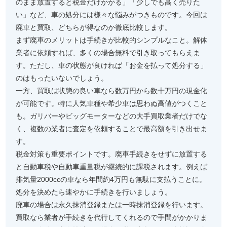
のまま放置すると税金だけかかる」「少しでも高く売りた
い」など、車の処分には様々な悩みがつきものです。今回は
廃車と買取、どちらが得なのか徹底比較します。
まず廃車のメリットは手続きが比較的シンプルなこと。解体
業者に依頼すれば、多くの場合無料で引き取ってもらえま
す。ただし、車の状態が良ければ「お金を払って処分する」
のはもったいないでしょう。
一方、買取は状態の良い車なら数万円から数十万円の現金化
が可能です。特に人気車種や希少車は思わぬ高値がつくこと
も。ガリバーやビッグモーターなどの大手買取業者だけでな
く、複数の業者に査定を依頼することで最高額を引き出せま
す。
税金対策も重要ポイントです。廃車手続きをせずに放置する
と自動車税や自動車重量税が継続的に課税されます。例えば
排気量2000ccの車なら年間約4万円も無駄に支払うことに。
処分を決めたら速やかに手続きを行いましょう。
廃車の場合は永久抹消登録または一時抹消登録を行います。
買取なら業者が手続きを代行してくれるので手間がかかりま