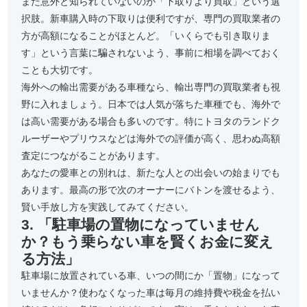
また意外と知られていないのが「下取りより買取」という選
択肢。新車購入時の下取りは便利ですが、専門の買取業者の
方が高額になることがほとんど。「いくらでも引き取りま
す」という言葉に騙されないよう、事前に相場を調べておく
ことも大切です。
海外への輸出需要がある車種なら、輸出専門の買取業者も視
野に入れましょう。日本では人気が落ちた車種でも、海外で
は高い需要がある場合も多いのです。特にトヨタのランドク
ルーザーやプリウスなどは海外での評価が高く、思わぬ高額
査定につながることがあります。
あなたの愛車との別れは、新たな人との出会いの始まりでも
あります。最高の形で次のオーナーにバトンを渡せるよう、
賢い手放し方を実践してみてください。
3. 「駐車場の置物になっていません
か？もう乗らない車を賢くお金に変え
る方法」
駐車場に放置されている車、いつの間にか「置物」になって
いませんか？使わなくなった車は毎月の維持費や税金を払い