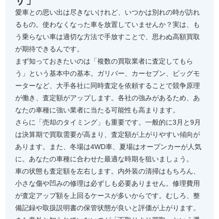
ザ」
愛車との思い出は尽きないけれど、いつかは別れの時が訪れ
るもの。使わなくなった車を放置していませんか？実は、も
う乗らない車は適切な方法で手放すことで、思わぬ高額買取
が期待できるんです。
まず知っておきたいのは「複数の買取業者に査定してもら
う」という基本中の基本。ガリバー、カーセブン、ビッグモ
ーターなど、大手各社に同時査定を依頼することで競争原理
が働き、査定額がアップします。各社の強みがあるため、あ
なたの車種に強い業者に当たる可能性も高まります。
さらに「売却のタイミング」も重要です。一般的に3月と9月
は決算期で買取需要が高まり、査定額が上がりやすい傾向が
あります。また、冬場は4WD車、夏場はオープンカーが人気
に。あなたの車種に合わせた最適な時期を狙いましょう。
車の状態も査定額を左右します。内外装の清掃はもちろん、
小さな傷や凹みの修理は必ずしも必要ありません。修理費用
が査定アップ額を上回るケースが多いからです。むしろ、整
備記録や取扱説明書の保管状態が良いと評価が上がります。