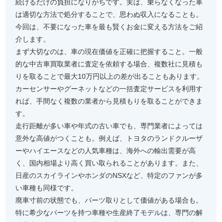
続けるだけの負担になりがちです。実は、乗らなくなった車
は適切な方法で処分することで、思わぬ収入になることも。
今回は、不要になった車を最も賢くお金に変える方法をご紹
介します。
まず大切なのは、車の現在価値を正確に把握すること。一般
的な中古車買取業者に査定を依頼する場合、複数社に見積も
りを取ることで最大10万円以上の差が出ることもあります。
カーセンサーやグーネットなどの一括査定サービスを利用す
れば、手間なく複数の業者から見積もりを取ることができま
す。
走行距離が多い車や年式の古い車でも、専門業者によっては
意外な高値がつくことも。例えば、トヨタのランドクルーザ
ーやハイエースなどの人気車種は、海外への輸出需要が高
く、国内相場より高く買い取られることがあります。また、
日産のスカイラインやホンダのNSXなど、特定のファンが多
い車種も同様です。
廃車寸前の状態でも、パーツ取りとして価値がある場合も。
特に希少なパーツを持つ車種や生産終了モデルは、専門の解