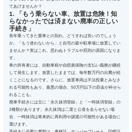
てあげませんか？
1. 「もう乗らない車、放置は危険！知
らなかったでは済まない廃車の正しい
手続き」
長年乗ってきた愛車との別れ、どうすれば良いのでしょう
か。「もう使わないから」と自宅の庭や駐車場に放置してい
ませんか？実はこれ、思わぬトラブルや罰則の原因になりま
す。
車の所有者には、自動車税や自賠責保険の支払い義務が継続
して発生します。放置したままでは、毎年数万円の出費が続
くことになるのです。さらに、放置車両は不法投棄とみなさ
れる可能性もあり、最悪の場合、50万円以下の罰金が科せら
れることも。
廃車手続きには主に「永久抹消登録」と「一時抹消登録」の
2種類があります。永久抹消は二度と公道を走らせない場
合、一時抹消は将来的に再利用や譲渡の可能性がある場合に
選びます。
手続きに必要な書類は、車検証、ナンバープレート、印鑑証