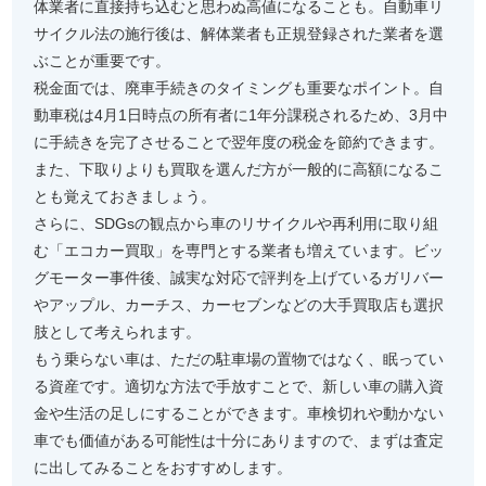
体業者に直接持ち込むと思わぬ高値になることも。自動車リ
サイクル法の施行後は、解体業者も正規登録された業者を選
ぶことが重要です。
税金面では、廃車手続きのタイミングも重要なポイント。自
動車税は4月1日時点の所有者に1年分課税されるため、3月中
に手続きを完了させることで翌年度の税金を節約できます。
また、下取りよりも買取を選んだ方が一般的に高額になるこ
とも覚えておきましょう。
さらに、SDGsの観点から車のリサイクルや再利用に取り組
む「エコカー買取」を専門とする業者も増えています。ビッ
グモーター事件後、誠実な対応で評判を上げているガリバー
やアップル、カーチス、カーセブンなどの大手買取店も選択
肢として考えられます。
もう乗らない車は、ただの駐車場の置物ではなく、眠ってい
る資産です。適切な方法で手放すことで、新しい車の購入資
金や生活の足しにすることができます。車検切れや動かない
車でも価値がある可能性は十分にありますので、まずは査定
に出してみることをおすすめします。