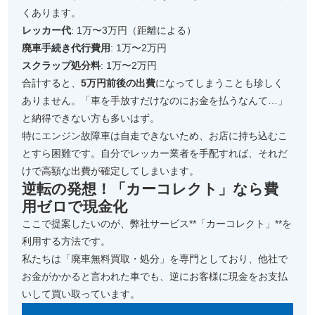
くあります。
レッカー代
: 1万〜3万円（距離による）
廃車手続き代行費用
: 1万〜2万円
スクラップ処分料
: 1万〜2万円
合計すると、
5万円前後の出費
になってしまうことも珍しく
ありません。「車を手放すだけなのにお金を払うなんて…」
と納得できない方も多いはず。
特にエンジン故障車は自走できないため、お店に持ち込むこ
とすら困難です。自分でレッカー業者を手配すれば、それだ
けで高額な出費が確定してしまいます。
逆転の発想！「カーコレクト」なら費
用ゼロで現金化
ここで提案したいのが、弊社サービス**「カーコレクト」**を
利用する方法です。
私たちは「廃車無料買取・処分」を専門としており、他社で
お金がかかると言われた車でも、逆にお客様に現金をお支払
いして買い取っています。