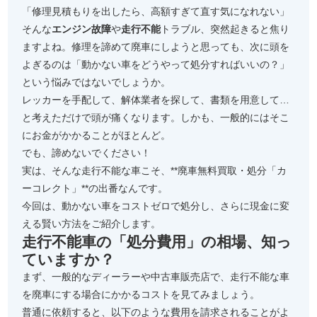
「修理見積もりを出したら、高額すぎて直す気になれない」
そんな
エンジン故障
や
走行不能
トラブル、突然起きると焦り
ますよね。修理を諦めて廃車にしようと思っても、次に頭を
よぎるのは「動かない車をどうやって処分すればいいの？」
という悩みではないでしょうか。
レッカーを手配して、解体業者を探して、書類を用意して…
と考えただけで頭が痛くなります。しかも、一般的にはそこ
にお金がかかることがほとんど。
でも、諦めないでください！
実は、そんな走行不能な車こそ、**廃車無料買取・処分「カ
ーコレクト」**の出番なんです。
今回は、動かない車をコストゼロで処分し、さらに現金に変
える賢い方法をご紹介します。
走行不能車の「処分費用」の相場、知っ
ていますか？
まず、一般的なディーラーや中古車販売店で、走行不能な車
を廃車にする場合にかかるコストを見てみましょう。
普通に依頼すると、以下のような費用を請求されることがよ