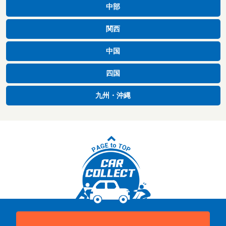
中部
関西
中国
四国
九州・沖縄