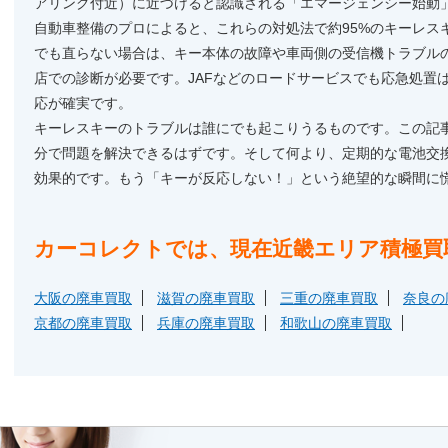
アリング付近）に近づけると認識される「エマージェンシー始動
自動車整備のプロによると、これらの対処法で約95%のキーレス
でも直らない場合は、キー本体の故障や車両側の受信機トラブル
店での診断が必要です。JAFなどのロードサービスでも応急処置
応が確実です。
キーレスキーのトラブルは誰にでも起こりうるものです。この記
分で問題を解決できるはずです。そして何より、定期的な電池交
効果的です。もう「キーが反応しない！」という絶望的な瞬間に
カーコレクトでは、現在近畿エリア積極買
大阪の廃車買取
滋賀の廃車買取
三重の廃車買取
奈良の
京都の廃車買取
兵庫の廃車買取
和歌山の廃車買取