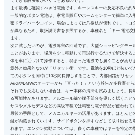
でできる解決策がいくつもあるのです。
まず最初に確認すべきは電池です。キーレスキーの反応不良の約80
一般的なボタン電池は、家電量販店やホームセンターで簡単に入
密ドライバーやコイン、場合によっては爪楊枝が便利です。トヨ
が異なるため、取扱説明書を参照するか、車種名と「キー 電池交
ます。
次に試したいのが、電波障害の回避です。大型ショッピングモー
ことがあります。場所を少し移動して再試行するだけで解決する
体を車に近づけて操作すると、弱まった電波でも届くことがあり
意外と効果的なのが「リセット術」です。電池を10秒ほど抜いて
てのボタンを同時に10秒間長押しすることで、内部回路がリセッ
AudiやBMWのオーナーから「直った！」という報告が多数寄せ
それでも反応しない場合は、キー本体の清掃を試みましょう。長
る可能性があります。アルコール綿で端子部分を優しく拭くこと
サスやメルセデスなどの高級車種では精密な電子部品が使われて
最後の手段として、メカニカルキーの活用があります。ほとんど
鍵が内蔵されています。サイドボタンを押すなどして取り出せる
れます。エンジン始動については、多くの車種ではキーを特定の