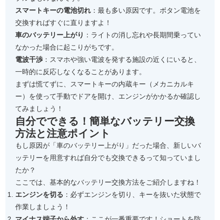
スマートキーの電池切れ
：最も多い原因です。ボタン電池を
交換すればすぐに直りますよ！
車のバッテリー上がり
：ライトの消し忘れや長期間乗ってい
なかった場合に起こりがちです。
電波干渉
：スマホや強い電波を発する施設の近くにいると、
一時的に反応しなくなることがあります。
まずは慌てずに、スマートキーの内蔵キー（メカニカルキ
ー）を使って手動でドアを開け、エンジンがかかるか確認し
てみましょう！
自分でできる！簡単なバッテリー交換
方法と注意ポイント
もし原因が「車のバッテリー上がり」だった場合、新しいバ
ッテリーを用意すれば自分でも交換できるって知っていまし
たか？
ここでは、基本的なバッテリー交換方法をご紹介しますね！
エンジンを切る
：必ずエンジンを切り、キーを抜いた状態で
作業しましょう！
マイナス端子から外す
：ここが一番重要です！ショートを防