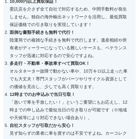
10,000円以上買取保証！
委託店を介さず全て自社で対応するため、中間手数料が発生
しません。独自の海外輸出ネットワークを活用し、最低買取
保証価格での引き取りを実現しています！
面倒な書類手続きも無料で代行！
陸運局での複雑な手続きを無料で代行します。遺産相続や所
有者がディーラーになっている難しいケースも、ベテランス
タッフが迅速に対応するので安心ですよね。
多走行・不動車・事故車すべて買取OK！
オルタネーター故障で動かない車や、10万キロ以上走った車
でも大丈夫！専門スタッフがパーツやリサイクル資源として
の価値を見出し、少しでも高く買取ります。
12時までのお申込みで当日引取！
「急いで車を手放したい！」というご要望にもお応えし、12
時までの申し込みで最短当日の引き取りが可能です（※地域
や天候等により対応できない場合あり）。
自社スタッフが引取だから安心！
見ず知らずの業者に車を渡すのは不安ですよね。カーコレク