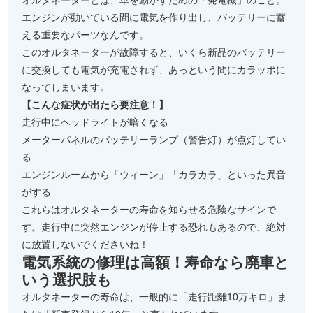
オルタネーターとは、車を動かすための「発電機」のこと。
エンジンが動いている間に電気を作り出し、バッテリーに蓄
える重要なパーツなんです。
このオルタネーターが故障すると、いくら新品のバッテリー
に交換しても電気が充電されず、あっという間にカラッポに
なってしまいます。
【こんな症状が出たら要注意！】
走行中にヘッドライトが暗くなる
メーターパネルのバッテリーランプ（警告灯）が点灯してい
る
エンジンルームから「ウィーン」「カラカラ」といった異音
がする
これらはオルタネーターの寿命を知らせる危険なサインで
す。走行中に突然エンジンが停止する恐れもあるので、絶対
に放置しないでくださいね！
電気系統の修理は高額！寿命なら廃車と
いう選択肢も
オルタネーターの寿命は、一般的に「走行距離10万キロ」ま