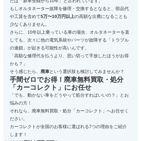
たは「新車登録から10年」と言われています。
もしオルタネーター故障を修理・交換するとなると、部品代
や工賃を含めて
5万〜10万円以上
の高額な出費になることも
少なくありません。
さらに、10年以上乗っている車の場合、オルタネーターを直
しても、次々に他の電気系統やパーツが故障する「トラブル
の連鎖」が起きる可能性が高いんです。
「高額な修理代を払うより、思い切って手放したほうがお得
かも？」
そう感じたら、
廃車
という選択肢も検討してみませんか？
手間ゼロでお得！廃車無料買取・処分
「カーコレクト」にお任せ
「でも、動かない車をどうやって処分すればいいの？」とお
悩みの方！
それなら、廃車無料買取・処分「カーコレクト」へお任せく
ださい。
カーコレクトが全国のお客様に選ばれる7つの理由をご紹介
します！