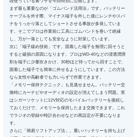
段使っている裏ワザを今回特別に公開します。
まず最も重要なのが「ゴムバンド活用法」です。バッテリー
ケーブルを外す際、マイナス端子を外した後にレンチやスパ
ナをうっかり落としてショートさせる事故が多発していま
す。そこでプロは作業前に工具にゴムバンドを巻いて絶縁
し、万が一落としても安全なように対策しています。
次に「端子緩め技術」です。固着した端子を無理に回そうと
すると破損の原因になります。プロはWD-40などの浸透潤滑
剤を端子に少量吹きかけ、30秒ほど待ってから回すことで、
固着した端子でも簡単に外せるようにしています。この方法
なら女性や高齢者でも力いらずで作業できます。
「メモリー保持テクニック」も見逃せません。バッテリー交
換時にカーナビやオーディオの設定が消えてしまう問題。実
はシガーソケットに12V対応のモバイルバッテリーを接続し
ておくだけで、メモリーを保持したまま交換できます。これ
でラジオの登録や時計合わせなどの再設定が不要になりま
す。
さらに「簡易リフトアップ法」。重いバッテリーを持ち上げ