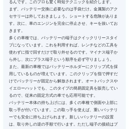
るんです。このプロも驚く時短テクニックを紹介します。
まず、バッテリー交換に必要なのは手袋だけ。金属製のアク
セサリーは外しておきましょう。ショートする危険がありま
す。次に、車のエンジンを完全に停止させ、キーを抜いてお
きます。
多くの車種では、バッテリーの端子はクイックリリースタイ
プになっています。これを利用すれば、レンチなどの工具を
使わずに指で回すだけで取り外せるのです。マイナス端子か
ら外し、次にプラス端子という順序を必ず守りましょう。
また、最新の車種ではバッテリーホルダーにクリップ式を採
用しているものが増えています。このクリップを指で押すだ
けでバッテリーが固定から解放されます。オートバックスや
イエローハットでも、このタイプの簡易固定具を販売してい
るので、従来の固定方式の車でも応用可能です。
バッテリー本体の持ち上げには、多くの車種で側面や上部に
取っ手が付いています。この取っ手を使えば、重いバッテリ
ーでも安全に持ち上げられます。新しいバッテリーの設置
は、取り外しの逆の手順で行います。ただし端子の接続はプ