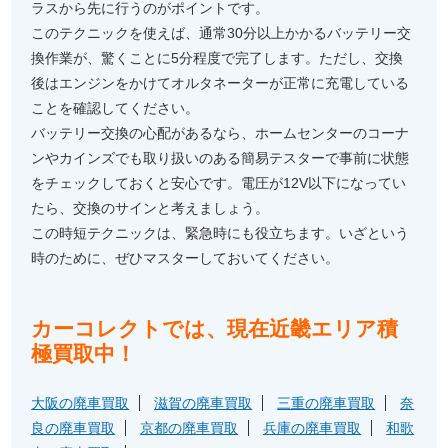
ラスから先に行うのがポイントです。
このテクニックを使えば、通常30分以上かかるバッテリー交
換作業が、驚くことに5分程度で完了します。ただし、交換
後はエンジンをかけてオルタネーターが正常に充電している
ことを確認してください。
バッテリー交換の心配があるなら、ホームセンターのコーナ
ンやカインズでも取り扱いのある簡易テスターで事前に状態
をチェックしておくと安心です。電圧が12V以下になってい
たら、交換のサインと考えましょう。
この時短テクニックは、緊急時にも役立ちます。いざという
時のために、ぜひマスターしておいてください。
カーコレクトでは、現在近畿エリア積
極買取中！
大阪の廃車買取
滋賀の廃車買取
三重の廃車買取
奈
良の廃車買取
京都の廃車買取
兵庫の廃車買取
和歌