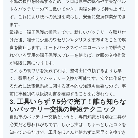
る際の負担を軽減するため、プロは厚手の帆布や丈夫なベル
トをバッテリーの下に敷いておき、両端を持って持ち上げま
す。これにより腰への負担を減らし、安全に交換作業ができ
ます。
最後に「端子保護の極意」です。新しいバッテリーを取り付
けた後、端子に少量のワセリンやグリスを塗布することで腐
食を防止します。オートバックスやイエローハットで販売さ
れている専用の端子保護スプレーを使えば、次回の交換作業
が格段に楽になります。
これらの裏ワザを実践すれば、整備士に依頼するよりも早
く、費用も抑えてバッテリー交換が可能です。安全に作業す
るためには電気系統に関する基本的な知識も重要なので、事
前に車種別の取扱説明書を確認することをお忘れなく。
3. 工具いらず？5分で完了！誰も知らな
いバッテリー交換の時短テクニック
自動車のバッテリー交換というと、専門知識と特別な工具が
必要だと思われがちです。しかし実は、ちょっとしたコツを
知っているだけで、工具をほとんど使わずに素早く交換でき