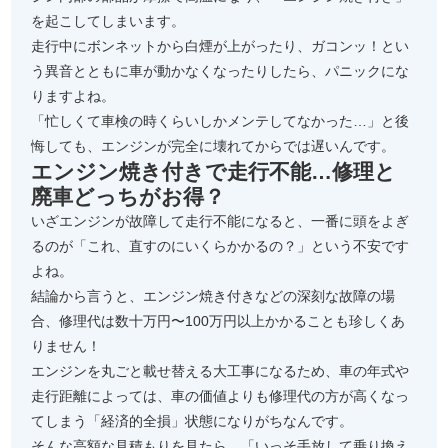
を起こしてしまいます。
走行中にボンネットから白煙が上がったり、ガコンッ！とい
う異音とともに車が動かなくなったりしたら、パニックにな
りますよね。
「忙しくて車検の時くらいしかメンテしてなかった…」と後
悔しても、エンジンが完全に壊れてからでは遅いんです。
エンジン焼き付きで走行不能…修理と
廃車どっちがお得？
いざエンジンが故障して走行不能になると、一番に頭をよぎ
るのが「これ、直すのにいくらかかるの？」という不安です
よね。
結論から言うと、エンジン焼き付きなどの深刻な故障の場
合、修理代は数十万円〜100万円以上かかることも珍しくあ
りません！
エンジンを丸ごと載せ替える大工事になるため、車の年式や
走行距離によっては、車の価値よりも修理代の方が高くなっ
てしまう「経済的全損」状態になりがちなんです。
そんな高額な見積もりを見たら、「いっそ手放して乗り換え