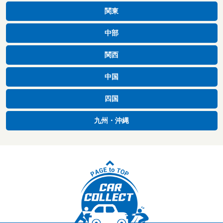
関東
中部
関西
中国
四国
九州・沖縄