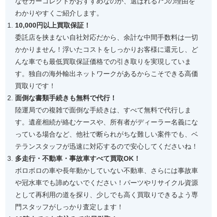
なぜカーコレクトがおすすめなのか、選ばれる7つの理由を
わかりやすくご紹介します。
10,000円以上買取保証！
委託店を挟まない自社対応だから、余計な中間手数料は一切
かかりません！浮いたコストをしっかりお客様に還元し、ど
んな車でも最低買取保証価格での引き取りを実現していま
す。独自の海外輸出ネットワークがあるからこそできる高価
買取りです！
面倒な書類手続きも無料で代行！
陸運局での複雑で面倒な手続きは、すべて無料で代行しま
す。遺産相続が絡むケースや、所有者がディーラー名義にな
っている場合など、他社で断られがちな難しい案件でも、ベ
テランスタッフが迅速に対応するので安心してくださいね！
多走行・不動車・事故車すべて買取OK！
ボロボロの車や長年動かしていない不動車、さらには事故車
や冠水車でも諦めないでください！パーツやリサイクル資源
として再利用の道を探り、少しでも高く買取りできるよう専
門スタッフがしっかり査定します！