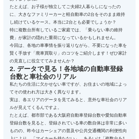
たとえば、お子様が独立してご夫婦2人暮らしになったの
に、大きなファミリーカーと軽自動車の2台をそのまま維持
し続けているケース。本当に2台とも必要でしょうか？
特に複数台所有しているご家庭では、「乗らない車の維持
費」が家計の隠れた重荷になっているかもしれません。
今回は、各地の車事情を振り返りながら、不要になった車を
賢く手放す「廃車買取り」のコツをご紹介します！ぜひ家計
の見直しに役立ててみませんか？
2. データで見る！各地域の自動車登録
台数と車社会のリアル
私たちの生活に欠かせない車ですが、お住まいの地域によっ
てその使われ方は大きく異なります。
実は、各エリアのデータを見てみると、意外な車社会のリア
ルが見えてくるんですよ。
たとえば、都市部である大阪府自動車登録台数や愛知自動車
登録台数を見ると、登録されている車の数自体は非常に多い
ものの、昨今はカーシェアの普及や公共交通機関の利便性向
上により、「マイカーを持たない」、あるいは「複数台を1