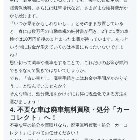
車は「駐車場に停めているだけ」でも、毎年の自動車税、自
賠責保険料、さらには駐車場代など、さまざまな維持費がか
かり続けます。
「いつか乗るかもしれないし…」とそのまま放置している
と、春には数万円の自動車税の納付書が届き、2年に1度の車
検では10万円前後のまとまった出費が待っています。あっと
いう間にお金が消えていくのは本当にもったいないですよ
ね！
思い切って減車や廃車をすることで、これだけのお金が節約
できるなんて驚きではないでしょうか。
でも、「古い車だし、廃車手続きにはお金や手間がかかりそ
う…」と悩んでいませんか？
そんな時は、処分費用をかけずにお得に現金化できる方法を
選びましょう！
4. 不要な車は廃車無料買取・処分「カー
コレクト」へ！
不要な車の処分や買取りなら、廃車無料買取・処分「カーコ
レクト」にすべてお任せください！