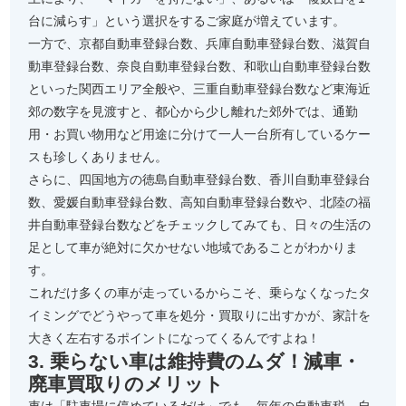
台に減らす」という選択をするご家庭が増えています。
一方で、京都自動車登録台数、兵庫自動車登録台数、滋賀自
動車登録台数、奈良自動車登録台数、和歌山自動車登録台数
といった関西エリア全般や、三重自動車登録台数など東海近
郊の数字を見渡すと、都心から少し離れた郊外では、通勤
用・お買い物用など用途に分けて一人一台所有しているケー
スも珍しくありません。
さらに、四国地方の徳島自動車登録台数、香川自動車登録台
数、愛媛自動車登録台数、高知自動車登録台数や、北陸の福
井自動車登録台数などをチェックしてみても、日々の生活の
足として車が絶対に欠かせない地域であることがわかりま
す。
これだけ多くの車が走っているからこそ、乗らなくなったタ
イミングでどうやって車を処分・買取りに出すかが、家計を
大きく左右するポイントになってくるんですよね！
3. 乗らない車は維持費のムダ！減車・
廃車買取りのメリット