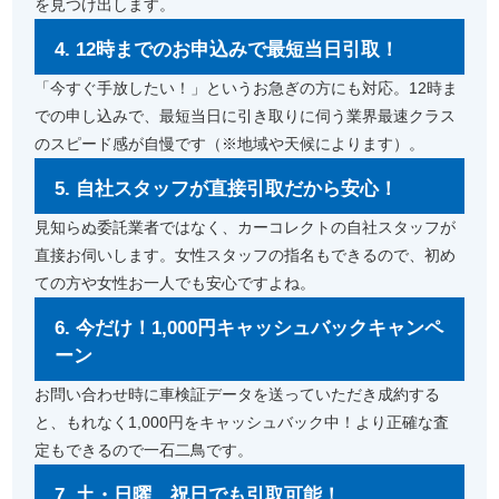
を見つけ出します。
4. 12時までのお申込みで最短当日引取！
「今すぐ手放したい！」というお急ぎの方にも対応。12時ま
での申し込みで、最短当日に引き取りに伺う業界最速クラス
のスピード感が自慢です（※地域や天候によります）。
5. 自社スタッフが直接引取だから安心！
見知らぬ委託業者ではなく、カーコレクトの自社スタッフが
直接お伺いします。女性スタッフの指名もできるので、初め
ての方や女性お一人でも安心ですよね。
6. 今だけ！1,000円キャッシュバックキャンペ
ーン
お問い合わせ時に車検証データを送っていただき成約する
と、もれなく1,000円をキャッシュバック中！より正確な査
定もできるので一石二鳥です。
7. 土・日曜、祝日でも引取可能！