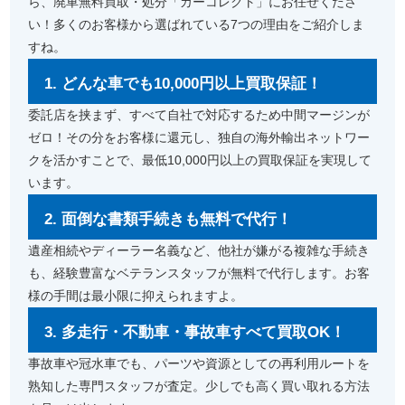
ら、廃車無料買取・処分「カーコレクト」にお任せくださ
い！多くのお客様から選ばれている7つの理由をご紹介しま
すね。
1. どんな車でも10,000円以上買取保証！
委託店を挟まず、すべて自社で対応するため中間マージンが
ゼロ！その分をお客様に還元し、独自の海外輸出ネットワー
クを活かすことで、最低10,000円以上の買取保証を実現して
います。
2. 面倒な書類手続きも無料で代行！
遺産相続やディーラー名義など、他社が嫌がる複雑な手続き
も、経験豊富なベテランスタッフが無料で代行します。お客
様の手間は最小限に抑えられますよ。
3. 多走行・不動車・事故車すべて買取OK！
事故車や冠水車でも、パーツや資源としての再利用ルートを
熟知した専門スタッフが査定。少しでも高く買い取れる方法