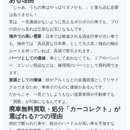
ある理由
「じゃあ、うちの車はやっぱりダメかも…」と落ち込む必要
はありません！
実は、一見価値がないように見えるボロボロの車でも、プロ
の目から見れば立派なお宝になるんです。
海外での高い需要
：日本では敬遠される過走行車や古い車で
も、海外では「高品質な日本車」として大人気！独自の輸出
ルートを持っていれば、高値で取引されます。
パーツとしての価値
：車として走れなくても、ドアやバンパ
ー、エンジン部品などは、修理用のパーツとして再利用でき
ます。
資源としての価値
：鉄やアルミなどの金属資源としてリサイ
クルできるため、車体そのものに価値があるんです。
だからこそ、一見どうしようもない放置車両や不動車でも
「買取」が可能になるんですよ。
廃車無料買取・処分「カーコレクト」が
選ばれる7つの理由
他社で断られた車や、処分のハードルが高い車を手放すな