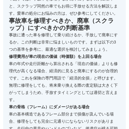
と、スクラップ同然の車でもお得に手放せる方法を解説しま
す。愛車の処分にお悩みの方は、ぜひ参考にしてください。
事故車を修理すべきか、廃車（スクラ
ップ）にすべきかの判断基準
事故に遭った車を修理して乗り続けるか、手放して廃車にす
るか。この判断は非常に悩ましいものです。まずは以下の3
つの基準を参考に、最適な選択を検討してみましょう。
修理費用が車の現在の価値（時価額）を上回る場合
車の年式や走行距離から算出される「現在の価値」よりも修
理代が高くなる場合、経済的に見ると廃車にするのが合理的
です。これを保険の専門用語で「経済的全損」と呼びます。
無理に修理をしても、将来乗り換える際の査定額は大きく下
がってしまうため、手放すタイミングとしては適切と言えま
す。
車の骨格（フレーム）にダメージがある場合
車の基本構造であるフレーム部分まで損傷が及んでいる場
合、修理をしても完全に元通りにならないリスクがありま
す。走行中の異音やハンドルのブレなど、後遺症が残る可能