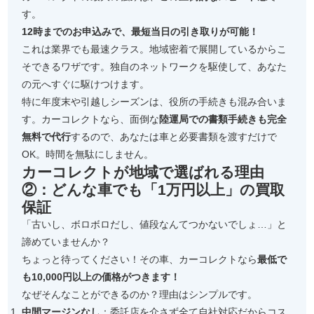
す。
12時までのお申込みで、最短当日の引き取りが可能！
これは業界でも最速クラス。地域密着で展開しているからこ
そできるワザです。独自のネットワークを駆使して、あなた
の元へすぐに駆けつけます。
特に年度末や引越しシーズンは、役所の手続きも混み合いま
す。カーコレクトなら、面倒な
陸運局での書類手続きも完全
無料で代行
するので、あなたは車と必要書類を渡すだけで
OK。時間を無駄にしません。
カーコレクトが地域で選ばれる理由
②：どんな車でも「1万円以上」の買取
保証
「古いし、ボロボロだし、値段なんてつかないでしょ…」と
諦めていませんか？
ちょっと待ってください！その車、カーコレクトなら
最低で
も10,000円以上の価格がつきます！
なぜそんなことができるのか？理由はシンプルです。
中間マージンなし
：委託店を介さず全て自社対応だからコス