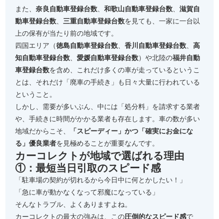
また、
奈良自動車登録台数
、
和歌山自動車登録台数
、
滋賀自
動車登録台数
、
三重自動車登録台数
を見ても、一家に一台以
上の保有が当たり前の地域です。
四国エリア（
徳島自動車登録台数
、
香川自動車登録台数
、
高
知自動車登録台数
、
愛媛自動車登録台数
）や北陸の
福井自動
車登録台数
を含め、これだけ多くの車が走っているというこ
とは、それだけ「廃車の手続き」も日々大量に行われている
ということ。
しかし、需要が多いぶん、中には「処分料」を請求する業者
や、手続きに時間がかかる業者も存在します。車の数が多い
地域だからこそ、
「スピーディー」かつ「確実にお金にな
る」優良業者
を見極めることが重要なんです。
カーコレクトが地域で選ばれる理由
①：最短当日引取のスピード感
「駐車場の契約が切れるから今日中に何とかしたい！」
「急に車が動かなくなって邪魔になっている」
そんなトラブル、よくありますよね。
カーコレクトの最大の強みは、この
圧倒的なスピード感
で