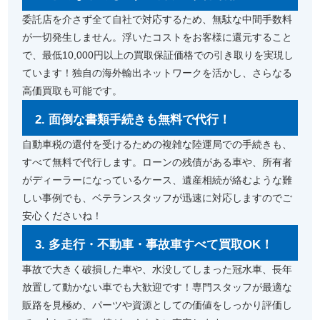
委託店を介さず全て自社で対応するため、無駄な中間手数料
が一切発生しません。浮いたコストをお客様に還元すること
で、最低10,000円以上の買取保証価格での引き取りを実現し
ています！独自の海外輸出ネットワークを活かし、さらなる
高価買取も可能です。
2. 面倒な書類手続きも無料で代行！
自動車税の還付を受けるための複雑な陸運局での手続きも、
すべて無料で代行します。ローンの残債がある車や、所有者
がディーラーになっているケース、遺産相続が絡むような難
しい事例でも、ベテランスタッフが迅速に対応しますのでご
安心くださいね！
3. 多走行・不動車・事故車すべて買取OK！
事故で大きく破損した車や、水没してしまった冠水車、長年
放置して動かない車でも大歓迎です！専門スタッフが最適な
販路を見極め、パーツや資源としての価値をしっかり評価し