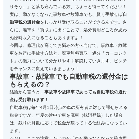
りそう…」と落ち込んでいる方、ちょっと待ってください！
実は、動かなくなった事故車や故障車でも、賢く手放せば
自
動車税の還付金
をしっかり受け取ることができるんです。さ
らに、廃車を「買取」に出すことで、処分費用どころか思わ
ぬ臨時収入になることもありますよ！
今回は、修理代が高くてお悩みの方へ向けて、事故車・故障
車をお得に手放す方法と、廃車無料買取・処分「カーコレク
ト」の魅力について分かりやすく解説していきます。ピンチ
をチャンスに変えていきましょう！
事故車・故障車でも自動車税の還付金は
もらえるの？
結論から言うと、
事故車や故障車であっても自動車税の還付
金は受け取れます！
自動車税は毎年4月1日時点の車の所有者に対して課せられる
税金ですが、年度の途中で車を廃車（抹消登録）した場合
は、残りの月数に応じて税金が戻ってくる仕組みになってい
ます。
ただし、ここで注意したいのが「車が動かなくなって駐車場