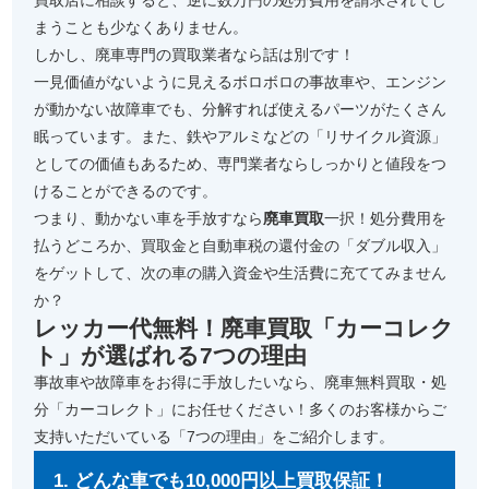
買取店に相談すると、逆に数万円の処分費用を請求されてし
まうことも少なくありません。
しかし、廃車専門の買取業者なら話は別です！
一見価値がないように見えるボロボロの事故車や、エンジン
が動かない故障車でも、分解すれば使えるパーツがたくさん
眠っています。また、鉄やアルミなどの「リサイクル資源」
としての価値もあるため、専門業者ならしっかりと値段をつ
けることができるのです。
つまり、動かない車を手放すなら
廃車買取
一択！処分費用を
払うどころか、買取金と自動車税の還付金の「ダブル収入」
をゲットして、次の車の購入資金や生活費に充ててみません
か？
レッカー代無料！廃車買取「カーコレク
ト」が選ばれる7つの理由
事故車や故障車をお得に手放したいなら、廃車無料買取・処
分「カーコレクト」にお任せください！多くのお客様からご
支持いただいている「7つの理由」をご紹介します。
1. どんな車でも10,000円以上買取保証！