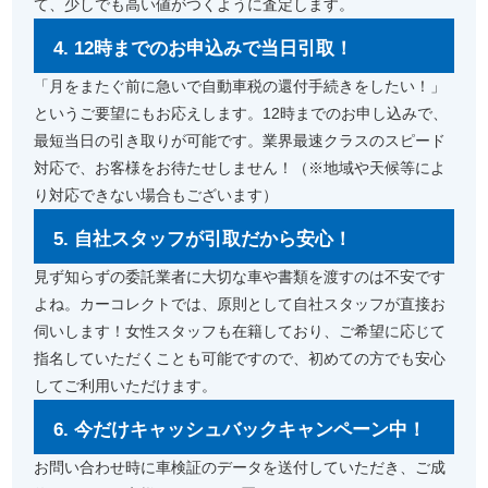
て、少しでも高い値がつくように査定します。
4. 12時までのお申込みで当日引取！
「月をまたぐ前に急いで自動車税の還付手続きをしたい！」
というご要望にもお応えします。12時までのお申し込みで、
最短当日の引き取りが可能です。業界最速クラスのスピード
対応で、お客様をお待たせしません！（※地域や天候等によ
り対応できない場合もございます）
5. 自社スタッフが引取だから安心！
見ず知らずの委託業者に大切な車や書類を渡すのは不安です
よね。カーコレクトでは、原則として自社スタッフが直接お
伺いします！女性スタッフも在籍しており、ご希望に応じて
指名していただくことも可能ですので、初めての方でも安心
してご利用いただけます。
6. 今だけキャッシュバックキャンペーン中！
お問い合わせ時に車検証のデータを送付していただき、ご成