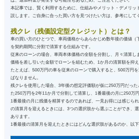
は、追加料金が発生する可能性もあるため、ご注意ください。
本記事では、賢く利用するために、仕組みやメリット・デメリッ
説します。ご自身に合った買い方を見つけたい方は、参考にして
残クレ（残価設定型クレジット）とは？
車の買い方のひとつで、車両価格からあらかじめ数年後の価値（
を契約期間に分割で清算する仕組みです。
従来のローンの場合、車両本体価格の全額を分割し、月々清算し
価格を差し引いた金額でローンを組むため、1か月の清算額を抑
たとえば、500万円の車を従来のローンで購入すると、500万円
ばなりません。
残クレを使用した場合、3年後の想定評価額が仮に250万円だったと
た250万円を2年11か月で分割して清算し、1番最後の月に250
1番最後の月に残価を精算するのであれば、一見お得には感じられ
の清算月を迎えるときには、3つの選択肢から選ぶことができ、
あります。
1番最後の清算月を迎えたときにはどんな選択肢があるのか、以