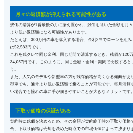
月々の返済額が抑えられる可能性がある
残価の清算が1番最後の月に据え置かれ、残価を除いた金額を月
より低い返済額になる可能性があります。
たとえば、300万円の車を購入する場合、金利2％でローンを組み
は52,583円です。
これを残クレで同じ金利、同じ期間で清算するとき、残価が120
34,057円です。このように、同じ金額・金利・期間で比較する
う。
また、人気のモデルや新型車の方が残存価格が高くなる傾向があ
型車でも、通常より低い返済額で乗ることが可能です。毎月清算
い場合でも憧れの車に手が届きやすいことが大きなメリットです
下取り価格の保証がある
契約時に残価を決めるため、その金額が契約終了時の下取り価格
合、下取り価格は売却を決めた時点での市場価値によって決まり