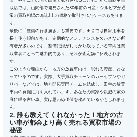
ターやマニアの間で高値で取引されることも。ある自動車買
取店では、山間部で発見された30年前の日産・シルビアが通
常の買取相場の3倍以上の価格で取引されたケースもありま
す。
最後に「整備の行き届き」も重要です。田舎では自家用車を
長く使う傾向があり、定期的なメンテナンスを欠かさない所
有者が多いのです。整備記録がしっかり残っている車両は買
取業者にとって魅力的であり、それが査定額に反映されま
す。
このような理由から、地方の放置車両は「眠れる資産」とな
っているのです。実際、大手買取チェーンのカーセブンやガ
リバーなどでは、地方開拓専門チームを結成し、田舎の放置
車両の発掘に力を入れています。あなたの実家や親戚の家の
庭に眠る古い車、実は思わぬ価値を秘めているかもしれませ
ん。
2. 誰も教えてくれなかった！地方の古
い車が都会より高く売れる買取市場の
秘密