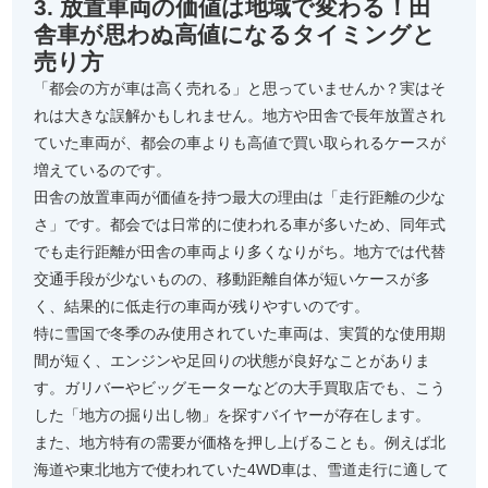
3. 放置車両の価値は地域で変わる！田
舎車が思わぬ高値になるタイミングと
売り方
「都会の方が車は高く売れる」と思っていませんか？実はそ
れは大きな誤解かもしれません。地方や田舎で長年放置され
ていた車両が、都会の車よりも高値で買い取られるケースが
増えているのです。
田舎の放置車両が価値を持つ最大の理由は「走行距離の少な
さ」です。都会では日常的に使われる車が多いため、同年式
でも走行距離が田舎の車両より多くなりがち。地方では代替
交通手段が少ないものの、移動距離自体が短いケースが多
く、結果的に低走行の車両が残りやすいのです。
特に雪国で冬季のみ使用されていた車両は、実質的な使用期
間が短く、エンジンや足回りの状態が良好なことがありま
す。ガリバーやビッグモーターなどの大手買取店でも、こう
した「地方の掘り出し物」を探すバイヤーが存在します。
また、地方特有の需要が価格を押し上げることも。例えば北
海道や東北地方で使われていた4WD車は、雪道走行に適して