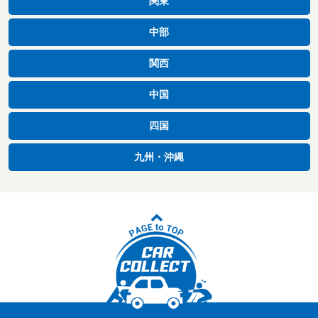
関東
中部
関西
中国
四国
九州・沖縄