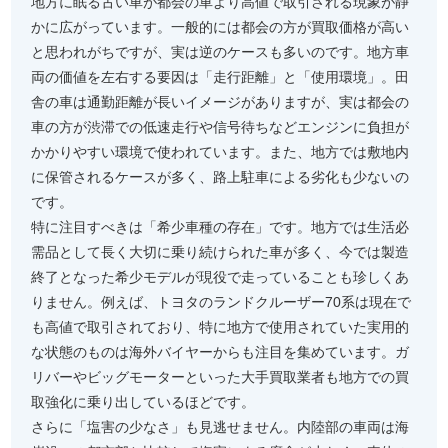
地方に眠る古い車が都会の車より高値で取引される現象が静
かに広がっています。一般的には都会の方が買取価格が高い
と思われがちですが、実は逆のケースも多いのです。地方車
両の価値を左右する要因は「走行距離」と「使用環境」。田
舎の車は通勤距離が長いイメージがありますが、実は都会の
車の方が渋滞での低速走行や信号待ちなどエンジンに負担が
かかりやすい環境で使われています。また、地方では敷地内
に保管されるケースが多く、路上駐車による劣化も少ないの
です。
特に注目すべきは「希少車種の存在」です。地方では生活必
需品として長く大切に乗り続けられた車が多く、今では製造
終了となった希少モデルが現役で走っていることも珍しくあ
りません。例えば、トヨタのランドクルーザー70系は現在で
も高値で取引されており、特に地方で使用されていた実用的
な状態のものは海外バイヤーからも注目を集めています。ガ
リバーやビッグモーターといった大手買取業者も地方での買
取強化に乗り出しているほどです。
さらに「塩害の少なさ」も見逃せません。内陸部の車両は海