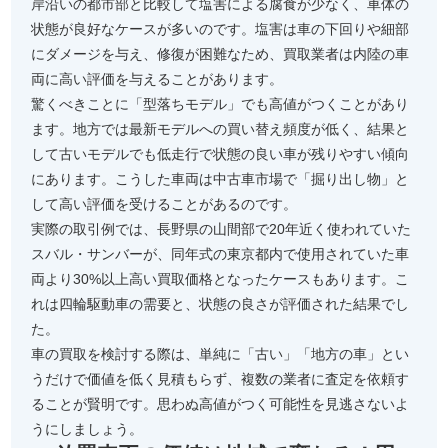
岸沿いの都市部と比較して塩害による腐食が少なく、車体の
状態が良好なケースが多いのです。塩害は車の下回りや細部
にダメージを与え、修復が困難なため、買取業者は内陸の車
両に高い評価を与えることがあります。
驚くべきことに「型落ちモデル」でも高値がつくことがあり
ます。地方では最新モデルへの買い替え頻度が低く、結果と
して古いモデルでも低走行で状態の良い車が残りやすい傾向
にあります。こうした車両は中古車市場で「掘り出し物」と
して高い評価を受けることがあるのです。
実際の取引例では、長野県の山間部で20年近く使われていた
スバル・サンバーが、同年式の東京都内で使用されていた車
両より30%以上高い買取価格となったケースもあります。こ
れは四輪駆動車の需要と、状態の良さが評価された結果でし
た。
車の買取を検討する際は、単純に「古い」「地方の車」とい
うだけで価値を低く見積もらず、複数の業者に査定を依頼す
ることが賢明です。思わぬ高値がつく可能性を見逃さないよ
うにしましょう。