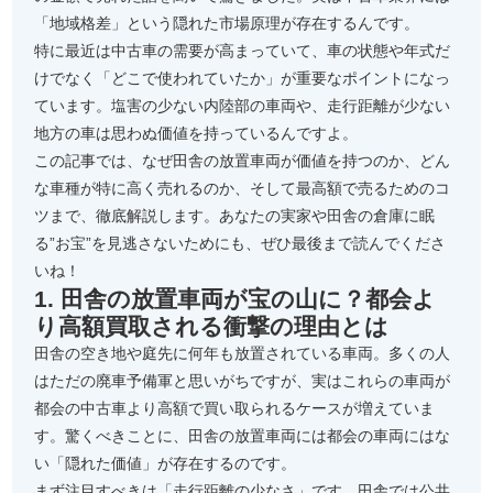
「地域格差」という隠れた市場原理が存在するんです。
特に最近は中古車の需要が高まっていて、車の状態や年式だ
けでなく「どこで使われていたか」が重要なポイントになっ
ています。塩害の少ない内陸部の車両や、走行距離が少ない
地方の車は思わぬ価値を持っているんですよ。
この記事では、なぜ田舎の放置車両が価値を持つのか、どん
な車種が特に高く売れるのか、そして最高額で売るためのコ
ツまで、徹底解説します。あなたの実家や田舎の倉庫に眠
る”お宝”を見逃さないためにも、ぜひ最後まで読んでくださ
いね！
1. 田舎の放置車両が宝の山に？都会よ
り高額買取される衝撃の理由とは
田舎の空き地や庭先に何年も放置されている車両。多くの人
はただの廃車予備軍と思いがちですが、実はこれらの車両が
都会の中古車より高額で買い取られるケースが増えていま
す。驚くべきことに、田舎の放置車両には都会の車両にはな
い「隠れた価値」が存在するのです。
まず注目すべきは「走行距離の少なさ」です。田舎では公共