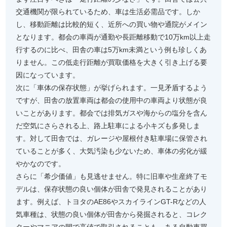
交通機関が限られているため、車は生活必需品です。しか
し、移動距離は比較的短く、近所への買い物や通院がメイン
となります。都会の車両が通勤や長距離移動で10万km以上走
行するのに比べ、田舎の車は5万km未満という例も珍しくあ
りません。この低走行距離が買取価格を大きく引き上げる要
因になっています。
次に「車体の保存状態」が挙げられます。一見矛盾するよう
ですが、田舎の放置車両は都会の使用中の車両より状態が良
いことがあります。都会では排気ガスや海からの塩分を含ん
だ空気にさらされる上、路上駐車による小キズも多発しま
す。対して田舎では、ガレージや屋根付き駐車場に保管され
ていることが多く、大気汚染も少ないため、車体の劣化が緩
やかなのです。
さらに「希少価値」も見逃せません。特に旧車や生産終了モ
デルは、保存状態の良い個体が田舎で発見されることがあり
ます。例えば、トヨタのAE86やスカイラインGT-Rなどの人
気車種は、状態の良い個体が田舎から発掘されると、コレク