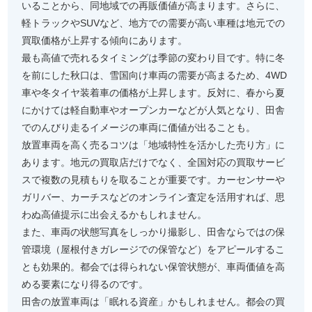
いることから、同地域での再販価値が高まります。さらに、
軽トラックやSUVなど、地方での需要が高い車種は地元での
買取価格が上昇する傾向にあります。
最も高値で売れるタイミングは季節の変わり目です。特に冬
を前にした秋口は、雪国向け車両の需要が高まるため、4WD
車や冬タイヤ装着車の価格が上昇します。反対に、春から夏
にかけては軽自動車やオープンカーなどが人気となり、田舎
でのんびり走るイメージの車両に価値が出ることも。
放置車両を高く売るコツは「地域特性を活かした売り方」に
あります。地元の買取店だけでなく、全国対応の買取サービ
スで複数の見積もりを取ることが重要です。カーセンサーや
ガリバー、カーチスなどのオンライン査定を活用すれば、思
わぬ高値提示に出会えるかもしれません。
また、車両の状態写真をしっかり撮影し、田舎ならではの保
管環境（屋根付きガレージでの保管など）をアピールするこ
とも効果的。都会では得られない保管状態が、車両価値を高
める要素になり得るのです。
田舎の放置車両は「眠れる資産」かもしれません。都会の買