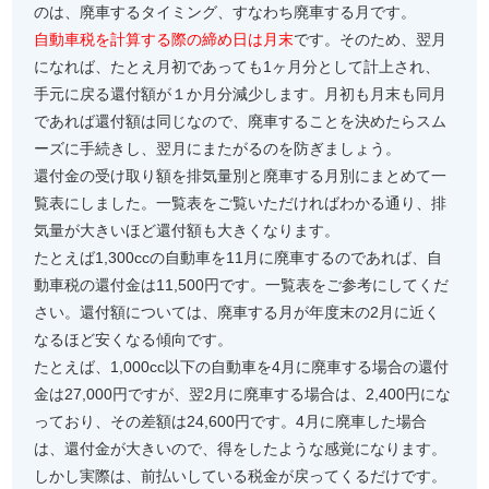
のは、廃車するタイミング、すなわち廃車する月です。
自動車税を計算する際の締め日は月末
です。そのため、翌月
になれば、たとえ月初であっても1ヶ月分として計上され、
手元に戻る還付額が１か月分減少します。月初も月末も同月
であれば還付額は同じなので、廃車することを決めたらスム
ーズに手続きし、翌月にまたがるのを防ぎましょう。
還付金の受け取り額を排気量別と廃車する月別にまとめて一
覧表にしました。一覧表をご覧いただければわかる通り、排
気量が大きいほど還付額も大きくなります。
たとえば1,300ccの自動車を11月に廃車するのであれば、自
動車税の還付金は11,500円です。一覧表をご参考にしてくだ
さい。還付額については、廃車する月が年度末の2月に近く
なるほど安くなる傾向です。
たとえば、1,000cc以下の自動車を4月に廃車する場合の還付
金は27,000円ですが、翌2月に廃車する場合は、2,400円にな
っており、その差額は24,600円です。4月に廃車した場合
は、還付金が大きいので、得をしたような感覚になります。
しかし実際は、前払いしている税金が戻ってくるだけです。