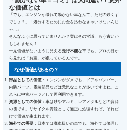
「動かない車＝ゴミ」は大間違い！意外
な価値とは
「でも、エンジンが壊れて動かない車なんて、ただの鉄くず
でしょ？」「処分するためにお金を払わなきゃいけないんじ
ゃ…」
そんなふうに思っていませんか？実はその常識、もう古いか
もしれません！
一見価値がないように見える
走行不能
な車でも、プロの目か
ら見れば「お宝」が眠っているんです。
なぜ価値があるの？
部品としての価値
：エンジンがダメでも、ドアやバンパー、
内装パーツ、電装部品などは元気なことが多いですよね。こ
れらは中古パーツとして再利用できます。
資源としての価値
：車は鉄やアルミ、レアメタルなどの資源
の塊です。リサイクル資源として適正に処理すれば、それだ
けで価値が生まれます。
海外での需要
：日本では廃車扱いの車でも、海外では修理し