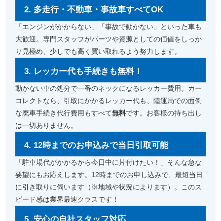
2. 多走行・不動車・事故車すべてOK
「エンジンがかからない」「事故で動かない」といった車も
大歓迎。専門スタッフがパーツや資源としての価値をしっか
り見極め、少しでも高く買い取れるよう努力します。
3. レッカー代も手続きも無料！
動かない車の処分で一番のネックになるレッカー費用。カー
コレクトなら、引取にかかるレッカー代も、陸運局での面倒
な廃車手続き代行費用もすべて
無料
です。お客様の持ち出し
は一切ありません。
4. 12時までのお申込みで当日引取可能
「駐車場代がかかるから今日中に片付けたい！」そんな急な
要望にもお応えします。12時までのお申し込みで、最短当日
に引き取りに伺います（※地域や状況によります）。このス
ピード感は業界最速クラスです！
5. 安心の自社スタッフ対応