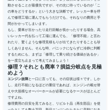
動させることが最優先ですが、その次に待っているのが「こ
の車をどうするか」という大きな決断です。レッカー車を呼
んで修理工場に運んでもらうだけでも、それなりの費用と手
間がかかってしまいます。
もし、愛車が古かったり走行距離が長かったりする場合、高
いレッカー代を払って工場に運んでも、「修理不能」と言わ
れたり、驚くような修理見積もりが出てきたりすることも珍
しくありません。そんな時、パニックにならずに冷静に判断
するためにも、まずは「修理して乗り続ける価値があるか」
を一度立ち止まって考えてみましょう！
修理？それとも廃車？損益分岐点を見極
めよう
エンジン故障
と一口に言っても、その症状は様々です。しか
し、走行不能になるほどの重症であれば、エンジンの載せ替
えや大規模なオーバーホールが必要になるケースがほとんど
ですよね。
修理費用の目安を見てみると、リビルト品（再生部品）を使
ったとしても数十万円、新品エンジンならさらに高額になる