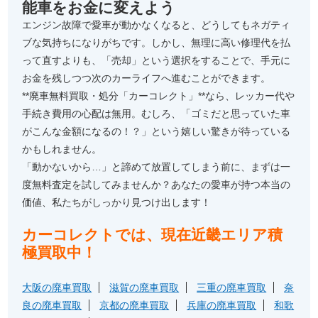
能車をお金に変えよう
エンジン故障で愛車が動かなくなると、どうしてもネガティ
ブな気持ちになりがちです。しかし、無理に高い修理代を払
って直すよりも、「売却」という選択をすることで、手元に
お金を残しつつ次のカーライフへ進むことができます。
**廃車無料買取・処分「カーコレクト」**なら、レッカー代や
手続き費用の心配は無用。むしろ、「ゴミだと思っていた車
がこんな金額になるの！？」という嬉しい驚きが待っている
かもしれません。
「動かないから…」と諦めて放置してしまう前に、まずは一
度無料査定を試してみませんか？あなたの愛車が持つ本当の
価値、私たちがしっかり見つけ出します！
カーコレクトでは、現在近畿エリア積
極買取中！
大阪の廃車買取
滋賀の廃車買取
三重の廃車買取
奈
良の廃車買取
京都の廃車買取
兵庫の廃車買取
和歌