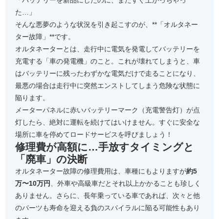
「バッテリーを新品にしたのに、またすぐ上がっちゃっ
た…」
そんな悪夢のような状況を引き起こすのが、**「オルタネー
ター故障」**です。
オルタネーターとは、走行中に電気を発電してバッテリーを
充電する「車の発電機」のこと。これが壊れてしまうと、車
はバッテリーに残ったわずかな電気だけで走ることになり、
最悪の場合は走行中に突然エンストしてしまう危険な状態に
陥ります。
メーターパネルに赤いバッテリーマーク（充電警告灯）が点
灯したら、絶対に運転を続けてはいけません。すぐに安全な
場所に車を停めてロードサービスを呼びましょう！
修理費が高額に…手放すタイミングと
「廃車」の決断
オルタネーター故障の修理費用は、車種にもよりますが
約5
万〜10万円
、外車や高級車だとそれ以上かかることも珍しく
ありません。さらに、長年乗っている車であれば、次々と他
のパーツも寿命を迎える負のスパイラルに陥る可能性もあり