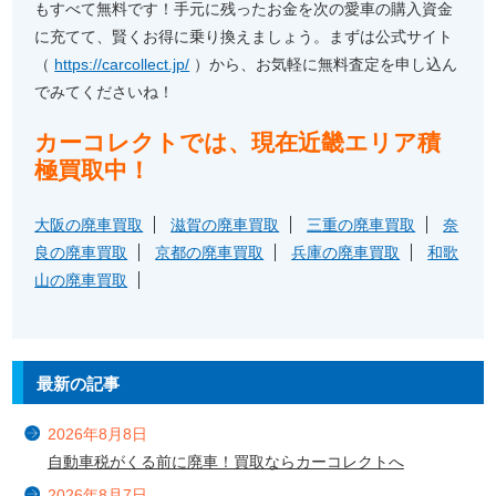
もすべて無料です！手元に残ったお金を次の愛車の購入資金
に充てて、賢くお得に乗り換えましょう。まずは公式サイト
（
https://carcollect.jp/
）から、お気軽に無料査定を申し込ん
でみてくださいね！
カーコレクトでは、現在近畿エリア積
極買取中！
大阪の廃車買取
滋賀の廃車買取
三重の廃車買取
奈
良の廃車買取
京都の廃車買取
兵庫の廃車買取
和歌
山の廃車買取
最新の記事
2026年8月8日
自動車税がくる前に廃車！買取ならカーコレクトへ
2026年8月7日