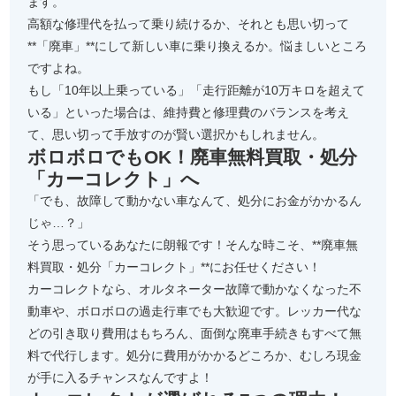
ます。
高額な修理代を払って乗り続けるか、それとも思い切って
**「廃車」**にして新しい車に乗り換えるか。悩ましいところ
ですよね。
もし「10年以上乗っている」「走行距離が10万キロを超えて
いる」といった場合は、維持費と修理費のバランスを考え
て、思い切って手放すのが賢い選択かもしれません。
ボロボロでもOK！廃車無料買取・処分
「カーコレクト」へ
「でも、故障して動かない車なんて、処分にお金がかかるん
じゃ…？」
そう思っているあなたに朗報です！そんな時こそ、**廃車無
料買取・処分「カーコレクト」**にお任せください！
カーコレクトなら、オルタネーター故障で動かなくなった不
動車や、ボロボロの過走行車でも大歓迎です。レッカー代な
どの引き取り費用はもちろん、面倒な廃車手続きもすべて無
料で代行します。処分に費用がかかるどころか、むしろ現金
が手に入るチャンスなんですよ！