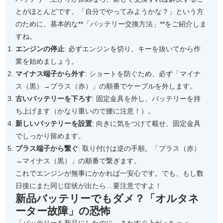
とがほとんどです。「自分でやってみようかな？」という方
のために、基本的な**「バッテリー交換方法」**をご紹介しま
すね。
エンジンの停止
: 必ずエンジンを切り、キーを抜いてから作
業を始めましょう。
マイナス端子から外す
: ショートを防ぐため、必ず「マイナ
ス（黒）→プラス（赤）」の順番でケーブルを外します。
古いバッテリーを下ろす
: 固定金具を外し、バッテリーを持
ち上げます（かなり重いので腰に注意！）。
新しいバッテリーを設置
: 向きに気をつけて載せ、固定金具
でしっかり留めます。
プラス端子から繋ぐ
: 取り付けは逆の手順。「プラス（赤）
→マイナス（黒）」の順番で繋ぎます。
これでエンジンが無事にかかれば一安心です。でも、もし数
日後にまた同じ症状が出たら…要注意ですよ！
新品バッテリーでもダメ？「オルタネ
ーター故障」の恐怖