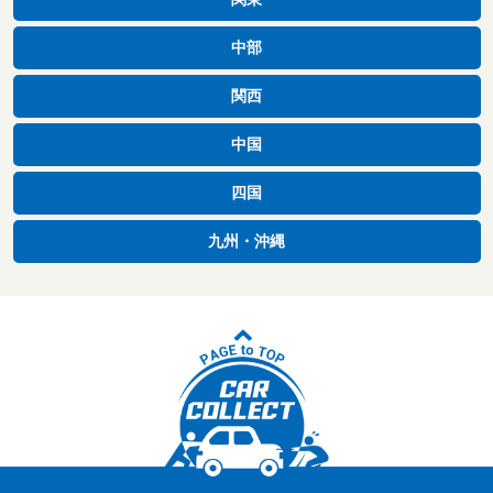
中部
関西
中国
四国
九州・沖縄