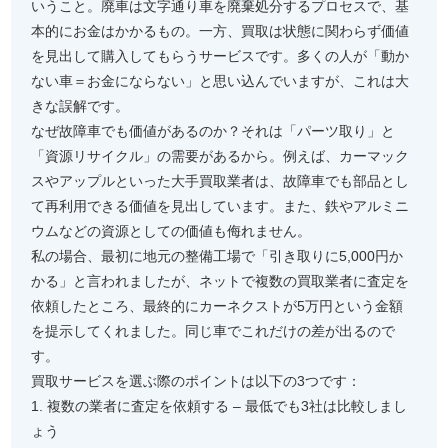
いうこと。廃車は文字通り車を廃棄処分するプロセスで、基
本的にお金はかかるもの。一方、買取は状態に関わらず価値
を見出して購入してもらうサービスです。多くの人が「動か
ない車＝お金にならない」と思い込んでいますが、これは大
きな誤解です。
なぜ故障車でも価値があるのか？それは「パーツ取り」と
「資源リサイクル」の需要があるから。例えば、カーマック
スやアップルといった大手買取業者は、故障車でも部品とし
て再利用できる価値を見出しています。また、鉄やアルミニ
ウムなどの資源としての価値も侮れません。
私の場合、最初に地元の整備工場で「引き取りに5,000円か
かる」と言われましたが、ネットで複数の買取業者に査定を
依頼したところ、最終的にカーネクストが5万円という金額
を提示してくれました。同じ車でこれだけの差が出るので
す。
買取サービスを選ぶ際のポイントは以下の3つです：
1. 複数の業者に査定を依頼する – 最低でも3社は比較しまし
ょう