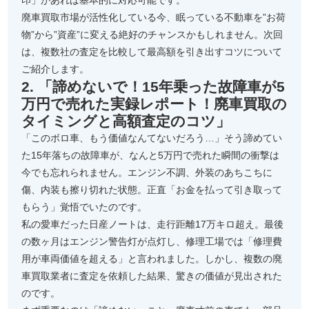
印」があれば基本的に対応可能です。
廃車買取市場が活性化している今、眠っている不動車を”お荷
物”から”資産”に変える絶好のチャンスかもしれません。次回
は、複数社の査定を比較して最高額を引き出すコツについて
ご紹介します。
2. 「諦めないで！15年乗った故障車が5
万円で売れた実録レポート！廃車買取の
タイミングと高額査定のコツ」
「このボロ車、もう価値なんてないだろう…」そう諦めてい
た15年落ちの故障車が、なんと5万円で売れた瞬間の衝撃は
今でも忘れられません。エンジン不調、外装のあちこちに
傷、内装も擦り切れた状態。正直「お金を払って引き取って
もらう」覚悟でいたのです。
私の愛車だった日産ノートは、走行距離17万キロ超え。最後
の数ヶ月はエンジン警告灯が点灯し、修理工場では「修理費
用が車両価値を超える」と言われました。しかし、複数の廃
車買取業者に査定を依頼した結果、驚きの価値が見出された
のです。