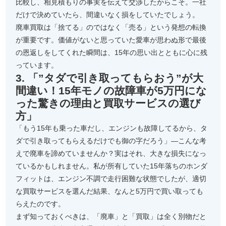
比較し、相見積もりの事実を伝えて交渉したからこそ。一社
だけで決めていたら、間違いなく損をしていたでしょう。
廃車買取は「捨てる」のではなく「売る」という発想の転換
が重要です。価値がないと思っていた愛車が思わぬ形で最後
の恩返しをしてくれた瞬間は、15年の思い出とともに心に残
っています。
3. 「”タダで引き取ってもらおう”が大
間違い！15年モノの故障車が5万円にな
った驚きの理由と買取サービスの選び
方」
「もう15年も乗った車だし、エンジンも故障してるから、タ
ダで引き取ってもらえるだけでも御の字だろう」—こんな考
えで廃車を諦めていませんか？実はそれ、大きな損失になっ
ているかもしれません。私が所有していた15年落ちのホンダ
フィットは、エンジン不調で走行困難な状態でしたが、適切
な買取サービスを選んだ結果、なんと5万円で買い取っても
らえたのです。
まず知っておくべきは、「廃車」と「買取」は全く別物だと