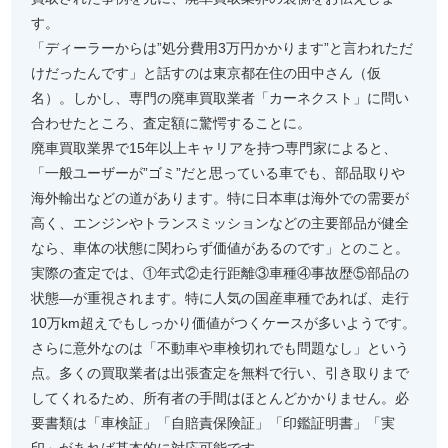
す。
「ディーラーからは”処分費用3万円かかります”と言われただ
けだったんです」と話すのは東京都在住の田中さん（仮
名）。しかし、専門の廃車買取業者「カーネクスト」に問い
合わせたところ、査定額に驚愕することに。
廃車買取業界で15年以上キャリアを持つ専門家によると、
「一般ユーザーが”ゴミ”だと思っている車でも、部品取りや
海外輸出などの道があります。特に日本車は海外での需要が
高く、エンジンやトランスミッションなどの主要部品が健全
なら、車体の状態に関わらず価値があるのです」とのこと。
実際の査定では、①年式②走行距離③車種④事故歴⑤部品の
状態—が重視されます。特に人気の国産車種であれば、走行
10万km超えでもしっかり価値がつくケースが多いようです。
さらに意外なのは「不動車や車検切れでも問題なし」という
点。多くの買取業者は出張査定を無料で行い、引き取りまで
してくれるため、所有者の手間はほとんどかかりません。必
要書類は「車検証」「自賠責保険証」「印鑑証明書」「実