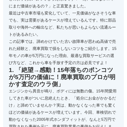
にまだ価値があるの？」と正直驚きました。
最近は中古車市場も変化していて、一見価値がなさそうな車
でも、実は需要があるケースが増えているんです。特に部品
取りや海外への輸出など、私たちが思いもよらない流通ルー
トがあるみたい。
この記事では、諦めかけていた古い故障車が思わぬ高値で売
れた経験と、廃車買取で損をしないコツをご紹介します。15
年モノの車が5万円になった理由、最適な買取サービスの選
び方など、これから車を手放す予定の方は必見ですよ！
1. 「絶望→感動！15年落ちのポンコツ
が5万円の価値に！廃車買取のプロが明
かす査定のウラ側」
エンジンから異音が鳴り、ボディには無数の傷。15年間愛用
してきた車がついに息絶えたとき、「処分にお金がかかるだ
け」と諦めていませんか？実は、動かなくなった車でも驚く
ほどの価値があるケースが増えています。今回、車検切れで
動かなくなった2005年式ホンダフィットが、なんと5万円で
買取された事例を元に、廃車買取業界の裏側をお伝えしま