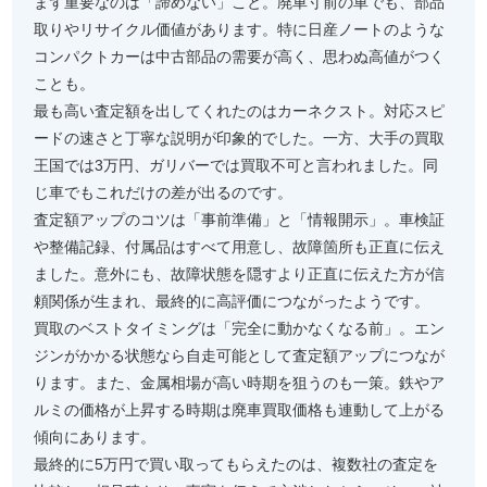
まず重要なのは「諦めない」こと。廃車寸前の車でも、部品
取りやリサイクル価値があります。特に日産ノートのような
コンパクトカーは中古部品の需要が高く、思わぬ高値がつく
ことも。
最も高い査定額を出してくれたのはカーネクスト。対応スピ
ードの速さと丁寧な説明が印象的でした。一方、大手の買取
王国では3万円、ガリバーでは買取不可と言われました。同
じ車でもこれだけの差が出るのです。
査定額アップのコツは「事前準備」と「情報開示」。車検証
や整備記録、付属品はすべて用意し、故障箇所も正直に伝え
ました。意外にも、故障状態を隠すより正直に伝えた方が信
頼関係が生まれ、最終的に高評価につながったようです。
買取のベストタイミングは「完全に動かなくなる前」。エン
ジンがかかる状態なら自走可能として査定額アップにつなが
ります。また、金属相場が高い時期を狙うのも一策。鉄やア
ルミの価格が上昇する時期は廃車買取価格も連動して上がる
傾向にあります。
最終的に5万円で買い取ってもらえたのは、複数社の査定を