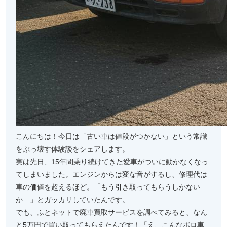
こんにちは！今日は「古い車は値段がつかない」という常識
をぶっ壊す体験談をシェアします。
実は先日、15年間乗り続けてきた愛車がついに動かなくなっ
てしまいました。エンジンからは変な音がするし、修理代は
車の価値を超えるほど。「もう引き取ってもらうしかない
か…」とガッカリしていたんです。
でも、ふとネットで廃車買取サービスを調べてみると、なん
と5万円で買い取ってもらえたんです！「え、こんなボロ車