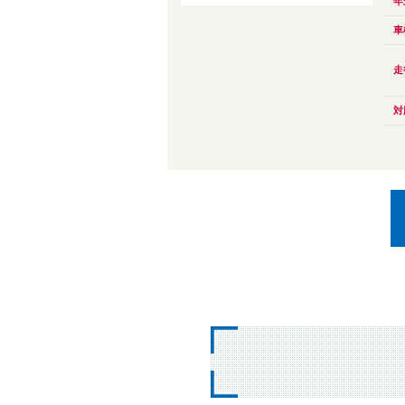
年
車
走
対