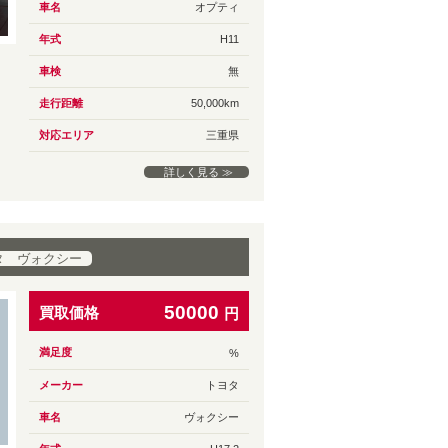
車名
オプティ
年式
H11
車検
無
走行距離
50,000km
対応エリア
三重県
詳しく見る ≫
タ ヴォクシー
50000
買取価格
円
満足度
%
メーカー
トヨタ
車名
ヴォクシー