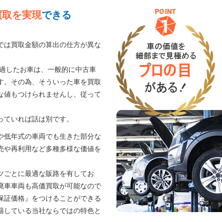
買取を実現
できる
では買取金額の算出の仕方が異な
経過したお車は、一般的に中古車
す。その為、そういった車を買取
な値もつけられませんし、従って
。
っていれば話は別です。
や低年式の車両でも生きた部分な
売や再利用など多種多様な価値を
ツごとに最適な販路を有してお
廃車車両も高価買取が可能なので
保証価格』をつけることができる
籍している当社ならではの特色と