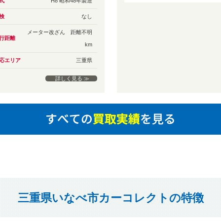
式
H8 昭和48年製造
検
なし
メーター改ざん 距離不明
行距離
km
応エリア
三重県
詳しく見る ≫
三重県いなべ市カーコレクトの特徴