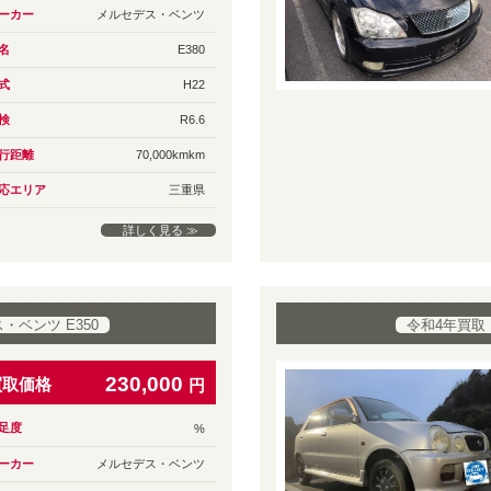
ーカー
メルセデス・ベンツ
名
E380
式
H22
検
R6.6
行距離
70,000kmkm
応エリア
三重県
詳しく見る ≫
ベンツ E350
令和4年買取
230,000
買取価格
円
足度
%
ーカー
メルセデス・ベンツ