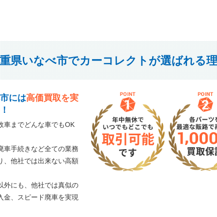
重県いなべ市でカーコレクトが選ばれる
市には
高価買取を実
！
故車までどんな車でもOK
廃車手続きなど全ての業務
り、他社では出来ない高額
以外にも、他社では真似の
入金、スピード廃車を実現