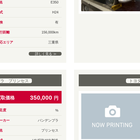
名
E350
式
H24
検
有
行距離
156,000km
応エリア
三重県
詳しく見る ≫
プラ プリンセス
トヨ
350,000
買取価格
円
足度
%
ーカー
バンデンプラ
名
プリンセス