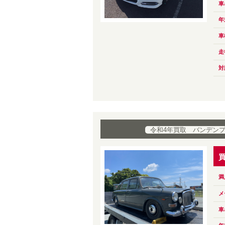
車
年
車
走
対
令和4年買取 バンデン
満
メ
車