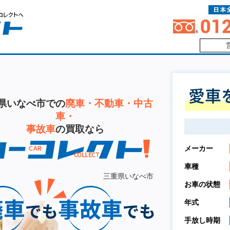
県いなべ市での
廃車・不動車・中古
車・
事故車
の買取なら
メーカー
車種
三重県いなべ市
お車の状態
年式
手放し時期