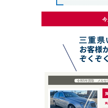
今
三重県
令和5年買取 メルセ
満