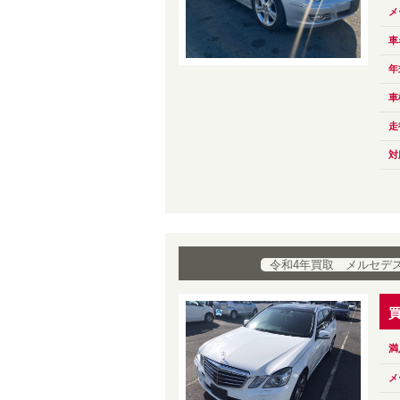
メ
車
年
車
走
対
令和4年買取 メルセデス・
満
メ