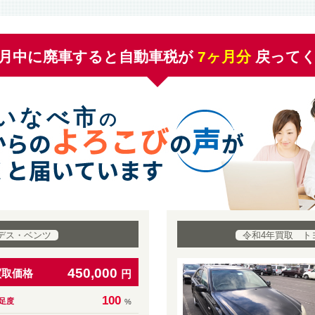
月中に廃車すると自動車税が
7
ヶ月分
戻って
いなべ市
の
デス・ベンツ
令和4年買取 ト
450,000
買取価格
円
100
足度
%