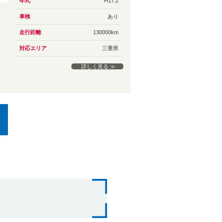
年式
H17.2
車検
あり
走行距離
130000km
対応エリア
三重県
詳しく見る ≫