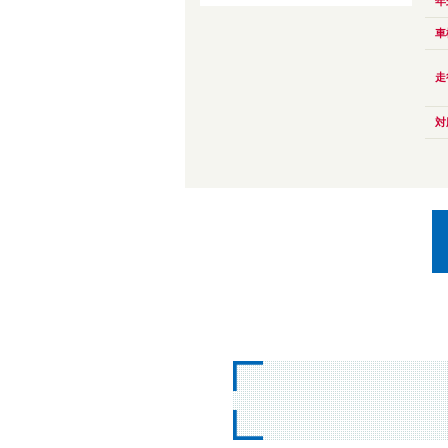
年
車
走
対