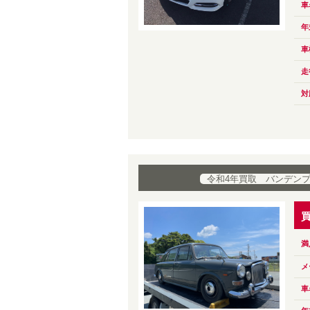
車
年
車
走
対
令和4年買取 バンデン
満
メ
車