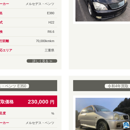
ーカー
メルセデス・ベンツ
名
E380
式
H22
検
R6.6
行距離
70,000kmkm
応エリア
三重県
詳しく見る ≫
ベンツ E350
令和4年買取
230,000
買取価格
円
足度
%
ーカー
メルセデス・ベンツ