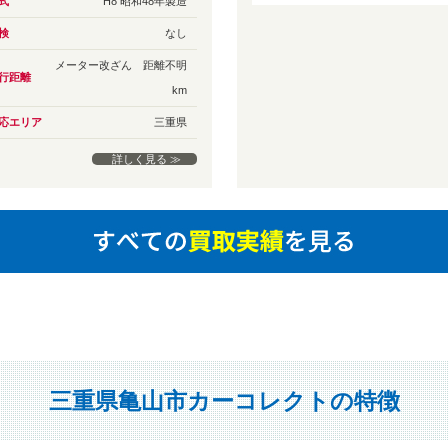
式
H8 昭和48年製造
検
なし
メーター改ざん 距離不明
行距離
km
応エリア
三重県
詳しく見る ≫
三重県亀山市カーコレクトの特徴