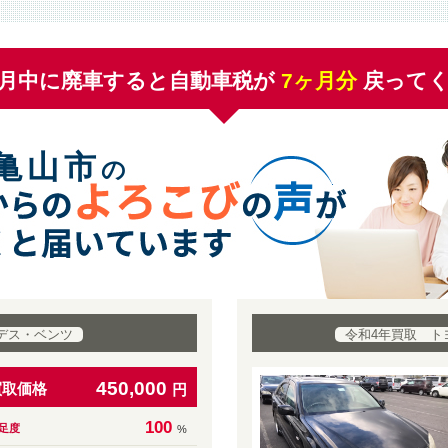
月中に廃車すると自動車税が
7
ヶ月分
戻って
亀山市
の
デス・ベンツ
令和4年買取 ト
450,000
買取価格
円
100
足度
%