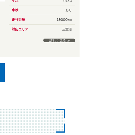
年式
H17.2
車検
あり
走行距離
130000km
対応エリア
三重県
詳しく見る ≫