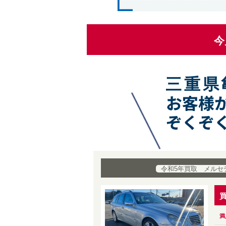
今
三重県
令和5年買取 メルセ
満