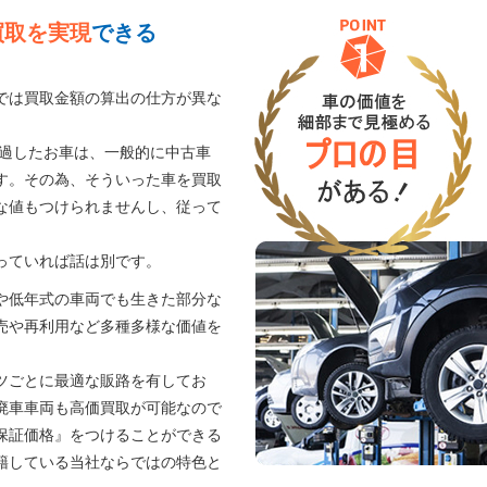
買取を実現
できる
では買取金額の算出の仕方が異な
経過したお車は、一般的に中古車
す。その為、そういった車を買取
な値もつけられませんし、従って
。
っていれば話は別です。
や低年式の車両でも生きた部分な
売や再利用など多種多様な価値を
ツごとに最適な販路を有してお
廃車車両も高価買取が可能なので
保証価格』をつけることができる
籍している当社ならではの特色と