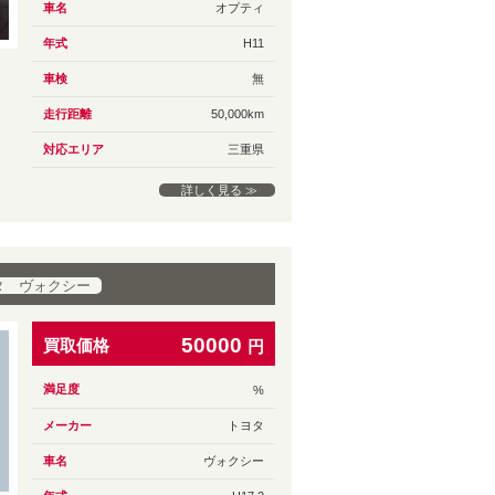
車名
オプティ
年式
H11
車検
無
走行距離
50,000km
対応エリア
三重県
詳しく見る ≫
タ ヴォクシー
50000
買取価格
円
満足度
%
メーカー
トヨタ
車名
ヴォクシー