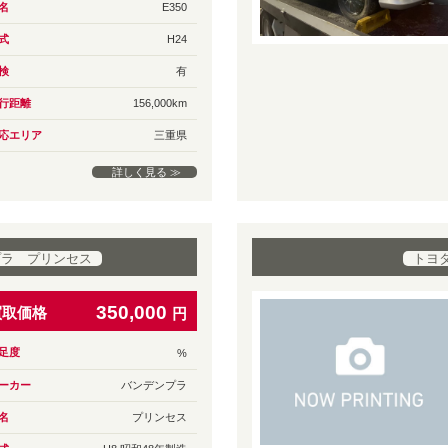
名
E350
式
H24
検
有
行距離
156,000km
応エリア
三重県
詳しく見る ≫
プラ プリンセス
トヨ
350,000
買取価格
円
足度
%
ーカー
バンデンプラ
名
プリンセス