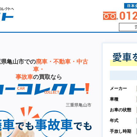
重県亀山市での
廃車・不動車・中古
車・
事故車
の買取なら
メーカー
車種
三重県亀山市
お車の状態
年式
手放し時期