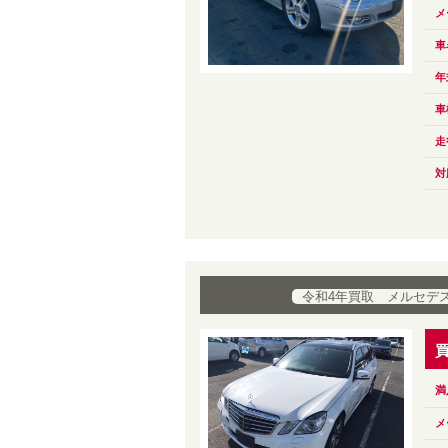
メ
車
年
車
走
対
令和4年買取 メルセデス・
満
メ