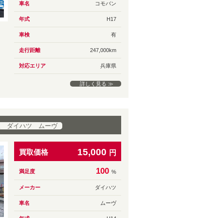
車名
コモバン
年式
H17
車検
有
走行距離
247,000km
対応エリア
兵庫県
詳しく見る ≫
取 ダイハツ ムーヴ
15,000
買取価格
円
100
満足度
%
メーカー
ダイハツ
車名
ムーヴ