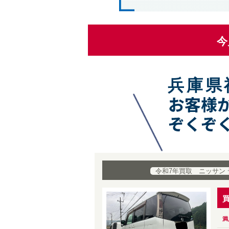
今
兵庫県
令和7年買取 ニッサン
満