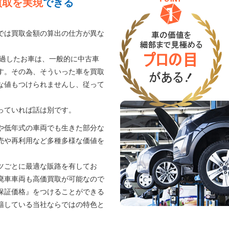
買取を実現
できる
では買取金額の算出の仕方が異な
経過したお車は、一般的に中古車
す。その為、そういった車を買取
な値もつけられませんし、従って
。
っていれば話は別です。
や低年式の車両でも生きた部分な
売や再利用など多種多様な価値を
ツごとに最適な販路を有してお
廃車車両も高価買取が可能なので
保証価格』をつけることができる
籍している当社ならではの特色と