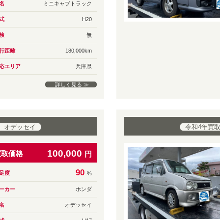
名
ミニキャブトラック
式
H20
検
無
行距離
180,000km
応エリア
兵庫県
詳しく見る ≫
 オデッセイ
令和4年買
100,000
買取価格
円
90
足度
%
ーカー
ホンダ
名
オデッセイ