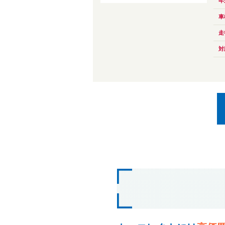
年
車
走
対