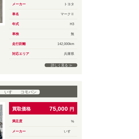
メーカー
トヨタ
車名
マークⅡ
年式
H3
車検
無
走行距離
142,000km
対応エリア
兵庫県
詳しく見る ≫
取 いすゞ コモバン
75,000
買取価格
円
満足度
%
メーカー
いすゞ