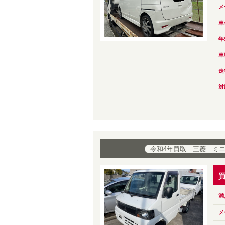
メ
車
年
車
走
対
令和4年買取 三菱 ミ
満
メ