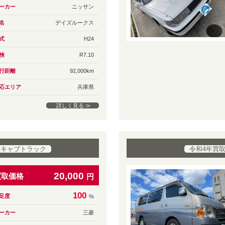
ーカー
ニッサン
名
デイズルークス
式
H24
検
R7.10
行距離
92,000km
応エリア
兵庫県
詳しく見る ≫
ニキャブトラック
令和4年買
20,000
買取価格
円
100
足度
%
ーカー
三菱