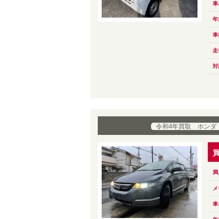
車
年
車
走
対
令和4年買取 ホンダ
満
メ
車