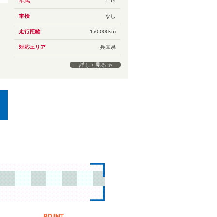
年式
H14
車検
なし
走行距離
150,000km
対応エリア
兵庫県
詳しく見る ≫