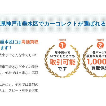
庫県神戸市垂水区でカーコレクトが選ばれる
垂水区には
高価買取
ます！
故車までどんな車でもOK
廃車手続きなど全ての業務
り、他社では出来ない高額
以外にも、他社では真似の
入金、スピード廃車を実現