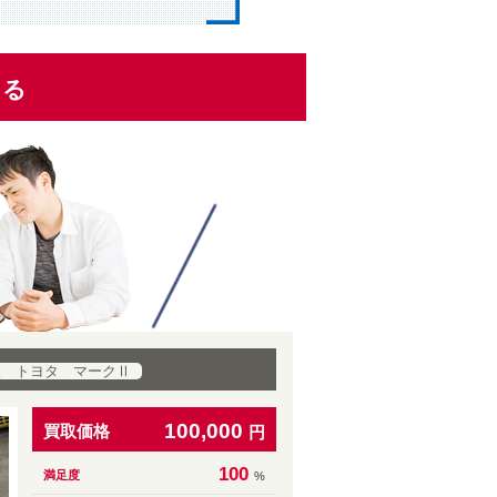
くる
取 トヨタ マークⅡ
100,000
買取価格
円
100
満足度
%