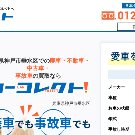
県神戸市垂水区での
廃車・不動車・
中古車・
事故車
の買取なら
メーカー
車種
兵庫県神戸市垂水区
お車の状態
年式
手放し時期