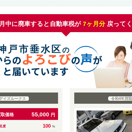
月中に廃車すると自動車税が
7
ヶ月分
戻って
神戸市垂水区
の
 デイズルークス
令和4年買
55,000
買取価格
円
100
足度
%