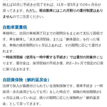
例えば10月に手続きが完了すれば、11月～翌3月までの5ヶ月分が
戻ってきます。
ただし、軽自動車にはこの月割りの還付制度はあり
ません
のでご注意ください。
自動車重量税
車検時に、次回の車検満了日までの期間分をまとめて支払う国税で
す。車を解体し「永久抹消登録」または「解体届出」を行った場
合、車検の残存期間が1ヶ月以上あれば、その期間に応じて還付さ
れます。
一時抹消登録（使用を一時中断する手続き）では還付の対象外
とな
ります。還付金は、抹消登録の手続き後、約2～3ヶ月で指定の口座
に振り込まれます。
自賠責保険（解約返戻金）
法律で加入が義務付けられている強制保険です。廃車手続き（一時
抹消・永久抹消どちらでも可）をした時点で、保険の有効期限が1
ヶ月以上残っていれば、残りの期間に応じた保険料が「解約返戻
金」として戻ってきます。