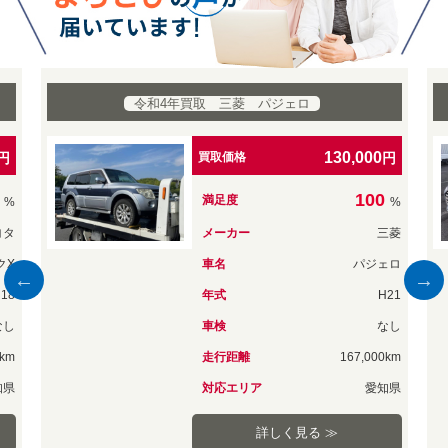
令和4年買取 アウディ A5
2,600,000
円
買取価格
円
満足度
%
%
三菱
メーカー
アウディ
ェロ
車名
A5
H21
年式
H30
なし
車検
有
0km
走行距離
20,000km
知県
対応エリア
愛知県
詳しく見る ≫