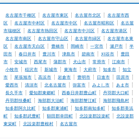
名古屋市千種区
名古屋市東区
名古屋市北区
名古屋市西
区
名古屋市中村区
名古屋市中区
名古屋市昭和区
名古屋
市瑞穂区
名古屋市熱田区
名古屋市中川区
名古屋市港区
名古屋市南区
名古屋市守山区
名古屋市緑区
名古屋市名東
区
名古屋市天白区
豊橋市
岡崎市
一宮市
瀬戸市
半
田市
春日井市
豊川市
津島市
碧南市
刈谷市
豊田
市
安城市
西尾市
蒲郡市
犬山市
常滑市
江南市
小牧市
稲沢市
新城市
東海市
大府市
知多市
知立
市
尾張旭市
高浜市
岩倉市
豊明市
日進市
田原市
愛西市
清須市
北名古屋市
弥富市
みよし市
あま市
長久手市
愛知郡東郷町
西春日井郡豊山町
丹羽郡大口町
丹羽郡扶桑町
海部郡大治町
海部郡蟹江町
海部郡飛島村
知多郡阿久比町
知多郡東浦町
知多郡南知多町
知多郡美浜
町
知多郡武豊町
額田郡幸田町
北設楽郡設楽町
北設楽郡
東栄町
北設楽郡豊根村
名古屋市