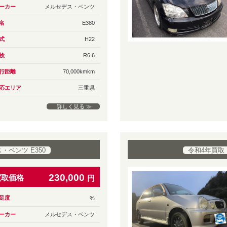
ーカー
メルセデス・ベンツ
名
E380
式
H22
検
R6.6
行距離
70,000kmkm
応エリア
三重県
詳しく見る ≫
ベンツ E350
令和4年買取
230,000
買取価格
円
足度
%
ーカー
メルセデス・ベンツ