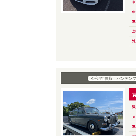
車
年
車
走
対
令和4年買取 バンデン
満
メ
車