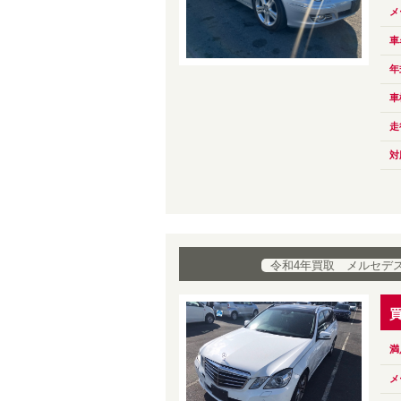
メ
車
年
車
走
対
令和4年買取 メルセデス・
満
メ