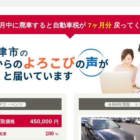
月中に廃車すると自動車税が
7
ヶ月分
戻って
津市
の
デス・ベンツ
令和4年買取 ト
450,000
買取価格
円
100
足度
%