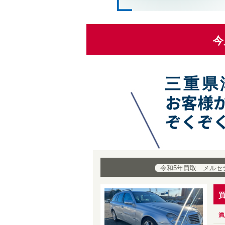
今
三重県
令和5年買取 メルセ
満