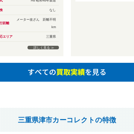
式
H8 昭和48年製造
検
なし
メーター改ざん 距離不明
行距離
km
応エリア
三重県
詳しく見る ≫
三重県津市カーコレクトの特徴