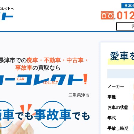
県津市での
廃車・不動車・中古車・
事故車
の買取なら
メーカー
三重県津市
車種
お車の状態
年式
手放し時期