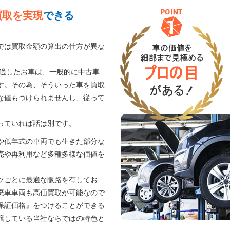
買取を実現
できる
では買取金額の算出の仕方が異な
経過したお車は、一般的に中古車
す。その為、そういった車を買取
な値もつけられませんし、従って
。
っていれば話は別です。
や低年式の車両でも生きた部分な
売や再利用など多種多様な価値を
ツごとに最適な販路を有してお
廃車車両も高価買取が可能なので
保証価格』をつけることができる
籍している当社ならではの特色と