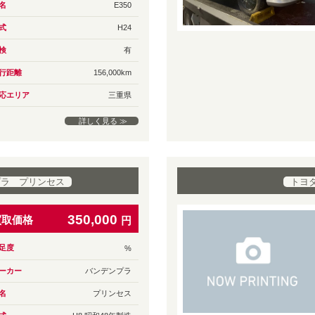
名
E350
式
H24
検
有
行距離
156,000km
応エリア
三重県
詳しく見る ≫
プラ プリンセス
トヨ
350,000
買取価格
円
足度
%
ーカー
バンデンプラ
名
プリンセス