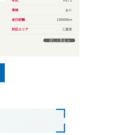
年式
H17.2
車検
あり
走行距離
130000km
対応エリア
三重県
詳しく見る ≫