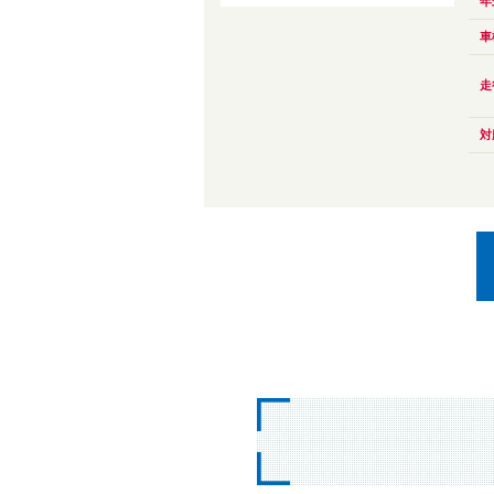
年
車
走
対