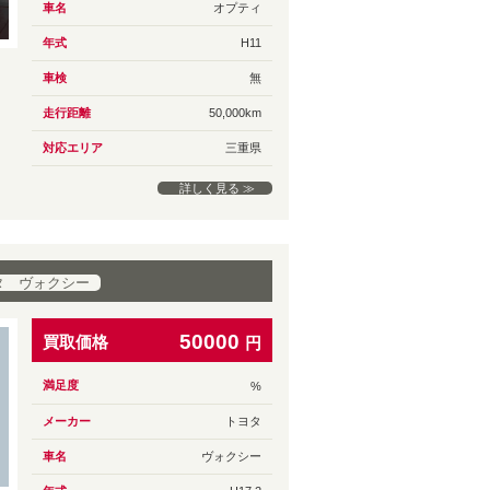
車名
オプティ
年式
H11
車検
無
走行距離
50,000km
対応エリア
三重県
詳しく見る ≫
タ ヴォクシー
50000
買取価格
円
満足度
%
メーカー
トヨタ
車名
ヴォクシー