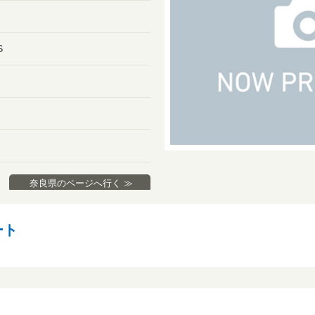
S
奈良県のページへ行く ≫
ート