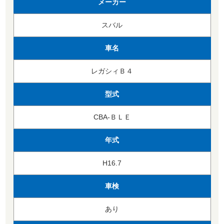
メーカー
スバル
車名
レガシィＢ４
型式
CBA-ＢＬＥ
年式
H16.7
車検
あり