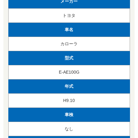
メーカー
トヨタ
車名
カローラ
型式
E-AE100G
年式
H9.10
車検
なし