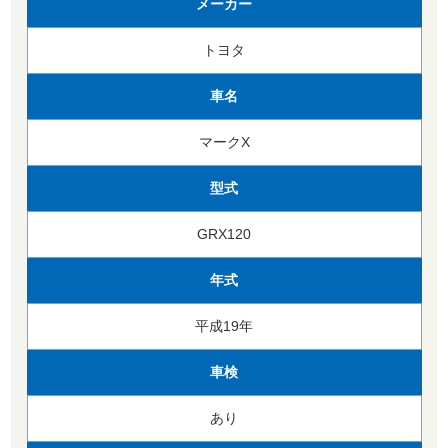
メーカー
トヨタ
車名
マークX
型式
GRX120
年式
平成19年
車検
あり