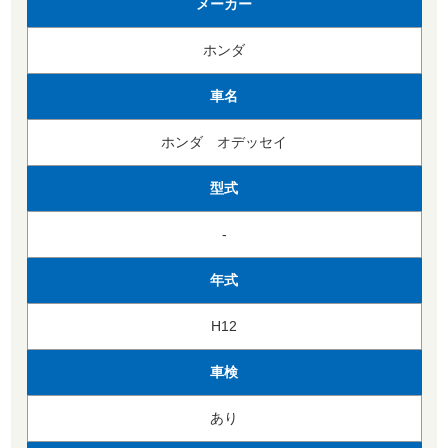
メーカー
ホンダ
車名
ホンダ オデッセイ
型式
-
年式
H12
車検
あり