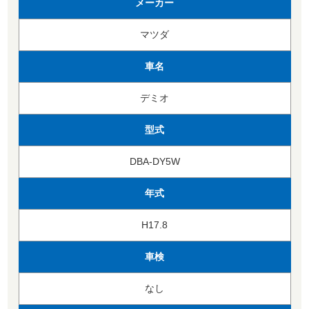
メーカー
マツダ
車名
デミオ
型式
DBA-DY5W
年式
H17.8
車検
なし