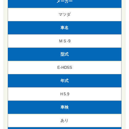
メーカー
マツダ
車名
ＭＳ-9
型式
E-HD5S
年式
Ｈ5.9
車検
あり