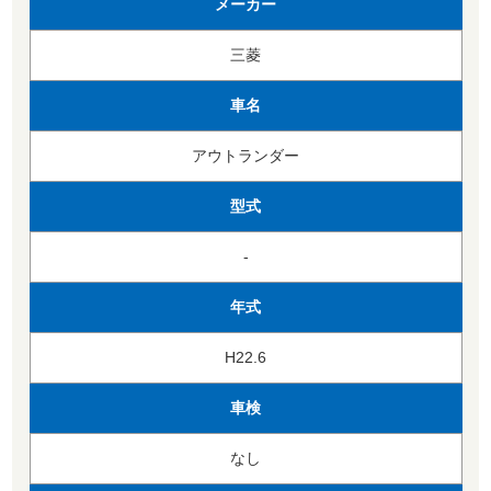
メーカー
三菱
車名
アウトランダー
型式
-
年式
H22.6
車検
なし