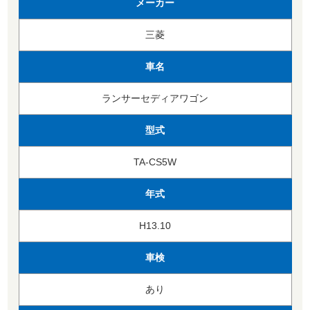
メーカー
三菱
車名
ランサーセディアワゴン
型式
TA-CS5W
年式
H13.10
車検
あり