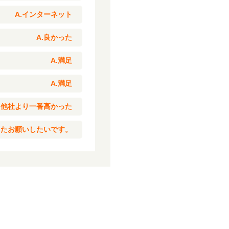
A.インターネット
A.良かった
A.満足
A.満足
.他社より一番高かった
またお願いしたいです。