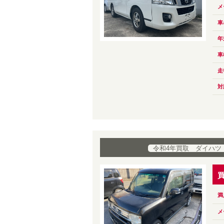
メ
車
年
車
走
対
令和4年買取 ダイハツ
満
メ