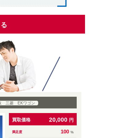
くる
取 三菱 EKワゴン
20,000
買取価格
円
100
満足度
%