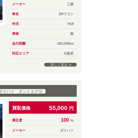
メーカー
三菱
車名
EKワゴン
年式
H18
車検
無
走行距離
180,000km
対応エリア
大阪府
詳しく見る ≫
ダイハツ タントエグゼ
55,000
買取価格
円
100
満足度
%
メーカー
ダイハツ