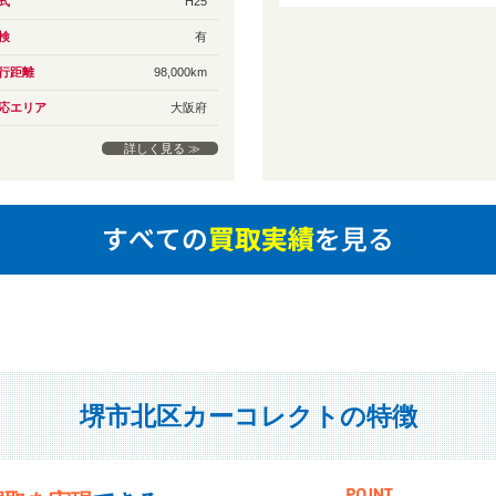
式
H25
検
有
行距離
98,000km
応エリア
大阪府
詳しく見る ≫
堺市北区カーコレクトの特徴