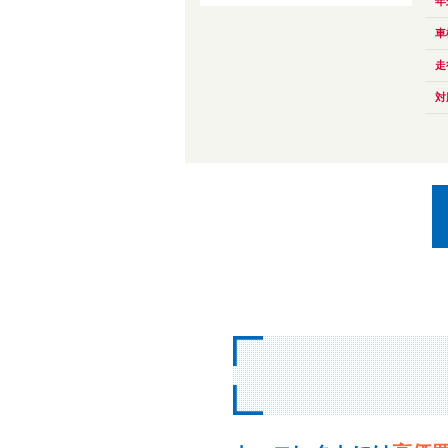
年
車
走
対