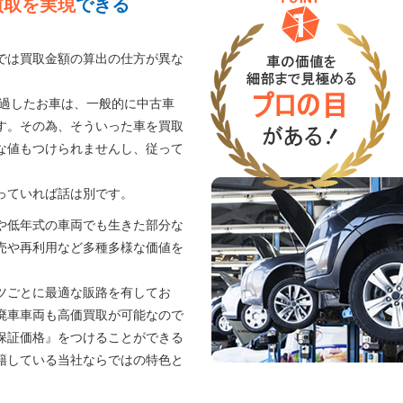
買取を実現
できる
では買取金額の算出の仕方が異な
経過したお車は、一般的に中古車
す。その為、そういった車を買取
な値もつけられませんし、従って
。
っていれば話は別です。
や低年式の車両でも生きた部分な
売や再利用など多種多様な価値を
ツごとに最適な販路を有してお
廃車車両も高価買取が可能なので
保証価格』をつけることができる
籍している当社ならではの特色と