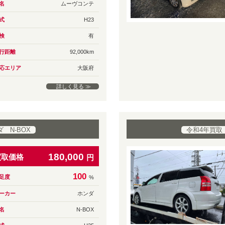
名
ムーヴコンテ
式
H23
検
有
行距離
92,000km
応エリア
大阪府
詳しく見る ≫
 N-BOX
令和4年買取
180,000
買取価格
円
100
足度
%
ーカー
ホンダ
名
N-BOX