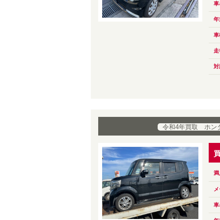
車
年
車
走
対
令和4年買取 ホンダ
満
メ
車