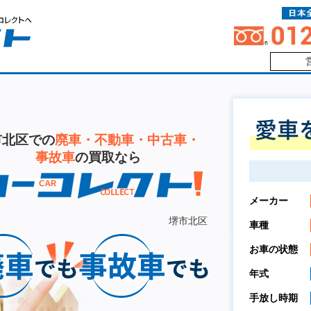
市北区での
廃車・不動車・中古車・
事故車
の買取なら
メーカー
堺市北区
車種
お車の状態
年式
手放し時期