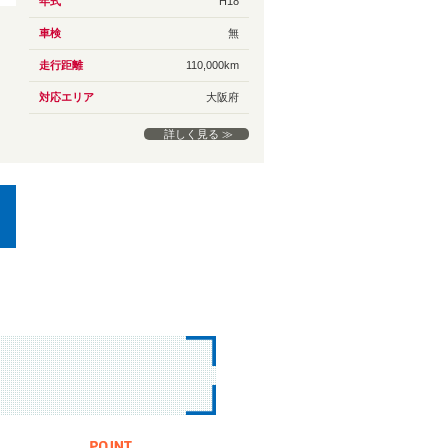
年式
H18
車検
無
走行距離
110,000km
対応エリア
大阪府
詳しく見る ≫