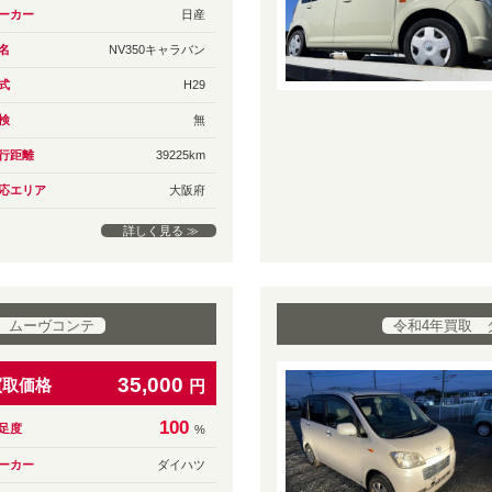
ーカー
日産
名
NV350キャラバン
式
H29
検
無
行距離
39225km
応エリア
大阪府
詳しく見る ≫
 ムーヴコンテ
令和4年買取 
35,000
買取価格
円
100
足度
%
ーカー
ダイハツ