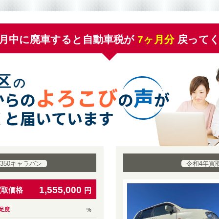
月中に廃車すると自動車税が
7
ヶ月分
戻って
区
の
350キャラバン
令和4年買
1,555,000
買取価格
円
足度
%