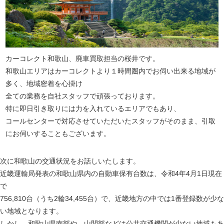
カーコレクト和歌山、廃車買取担当の桜井です。
和歌山エリアはカーコレクトより１時間圏内でお伺い出来る地域が
多く、地域密着を心掛け
全ての業務を自社スタッフで頑張っております。
特に即日引き取りには力を入れているエリアでもあり、
コールセンターで対応させていただいたスタッフがそのまま、引取
にお伺いすることもございます。
次に和歌山の交通状況をお話しいたします。
近畿運輸局発表の和歌山県内の自動車保有台数は、令和4年4月1日現在
で
756,810台（うち2輪34,455台）で、近畿地方の中では1番登録数が少な
い地域となります。
しかし、和歌山県南部や、山間部などは公共交通機関が少ない地域もあ