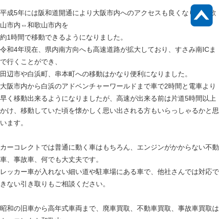
平成5年には阪和道開通により大阪市内へのアクセスも良くなり、和歌
山市内⇔和歌山市内を
約1時間で移動できるようになりました。
令和4年現在、県内南方向へも高速道路が拡大しており、すさみ南ICま
で行くことができ、
田辺市や白浜町、串本町への移動はかなり便利になりました。
大阪市内から白浜のアドベンチャーワールドまで車で2時間と電車より
早く移動出来るようになりましたが、高速が出来る前は片道5時間以上
かけ、移動していた頃を懐かしく思い出される方もいらっしゃるかと思
います。
カーコレクトでは普通に動く車はもちろん、エンジンがかからない不動
車、事故車、何でも大丈夫です。
レッカー車が入れない細い道や駐車場にある車で、他社さんでは対応で
きない引き取りもご相談ください。
昭和の旧車から高年式車両まで、廃車買取、不動車買取、事故車買取は