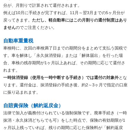
分が、月割りで計算されて還付されます。
例えば10月に手続きが完了すれば、11月～翌3月までの5ヶ月分が
戻ってきます。
ただし、軽自動車にはこの月割りの還付制度はあり
ません
のでご注意ください。
自動車重量税
車検時に、次回の車検満了日までの期間分をまとめて支払う国税で
す。車を解体し「永久抹消登録」または「解体届出」を行った場
合、車検の残存期間が1ヶ月以上あれば、その期間に応じて還付さ
れます。
一時抹消登録（使用を一時中断する手続き）では還付の対象外
とな
ります。還付金は、抹消登録の手続き後、約2～3ヶ月で指定の口座
に振り込まれます。
自賠責保険（解約返戻金）
法律で加入が義務付けられている強制保険です。廃車手続き（一時
抹消・永久抹消どちらでも可）をした時点で、保険の有効期限が1
ヶ月以上残っていれば、残りの期間に応じた保険料が「解約返戻