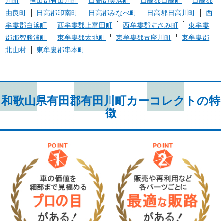
川町
有田郡有田川町
日高郡美浜町
日高郡日高町
日高郡
由良町
日高郡印南町
日高郡みなべ町
日高郡日高川町
西
牟婁郡白浜町
西牟婁郡上富田町
西牟婁郡すさみ町
東牟婁
郡那智勝浦町
東牟婁郡太地町
東牟婁郡古座川町
東牟婁郡
北山村
東牟婁郡串本町
和歌山県有田郡有田川町カーコレクトの特
徴