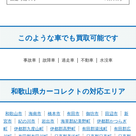
このような車でも買取可能です
事故車
故障車
過走車
不動車
水没車
和歌山県カーコレクトの対応エリア
和歌山市
海南市
橋本市
有田市
御坊市
田辺市
新
宮市
紀の川市
岩出市
海草郡紀美野町
伊都郡かつらぎ
町
伊都郡九度山町
伊都郡高野町
有田郡湯浅町
有田郡広