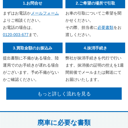
1.お問合せ
2.ご希望の場所で引取
まずはお電話か
メールフォーム
お車の引取についてご希望を聞
よりご相談ください。
かせください。
お電話の場合は、
その際、担当者に
必要書類
をお
0120-003-677
まで。
渡しください。
3.買取金額のお振込み
4.抹消手続き
提出書類に不備がある場合、陸
弊社が抹消手続きを代行で行い
運局でのお手続きが遅れる場合
ます。抹消後の証明の控えを1週
がございます。予め不備がない
間前後でメールまたは郵送にて
かご確認ください。
お届けいたします。
もっと詳しく流れを見る
廃車に必要な書類