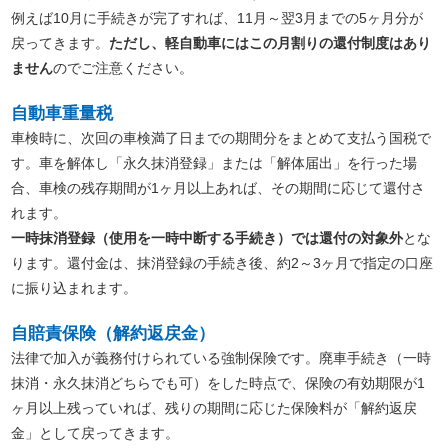
例えば10月に手続きが完了すれば、11月～翌3月までの5ヶ月分が
戻ってきます。
ただし、軽自動車にはこの月割りの還付制度はあり
ません
のでご注意ください。
自動車重量税
車検時に、次回の車検満了日までの期間分をまとめて支払う国税で
す。車を解体し「永久抹消登録」または「解体届出」を行った場
合、車検の残存期間が1ヶ月以上あれば、その期間に応じて還付さ
れます。
一時抹消登録（使用を一時中断する手続き）では還付の対象外
とな
ります。還付金は、抹消登録の手続き後、約2～3ヶ月で指定の口座
に振り込まれます。
自賠責保険（解約返戻金）
法律で加入が義務付けられている強制保険です。廃車手続き（一時
抹消・永久抹消どちらでも可）をした時点で、保険の有効期限が1
ヶ月以上残っていれば、残りの期間に応じた保険料が「解約返戻
金」として戻ってきます。