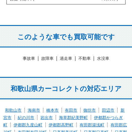
このような車でも買取可能です
事故車
故障車
過走車
不動車
水没車
和歌山県カーコレクトの対応エリア
和歌山市
海南市
橋本市
有田市
御坊市
田辺市
新
宮市
紀の川市
岩出市
海草郡紀美野町
伊都郡かつらぎ
町
伊都郡九度山町
伊都郡高野町
有田郡湯浅町
有田郡広