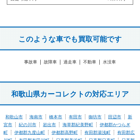
このような車でも買取可能です
事故車
故障車
過走車
不動車
水没車
和歌山県カーコレクトの対応エリア
和歌山市
海南市
橋本市
有田市
御坊市
田辺市
新
宮市
紀の川市
岩出市
海草郡紀美野町
伊都郡かつらぎ
町
伊都郡九度山町
伊都郡高野町
有田郡湯浅町
有田郡広