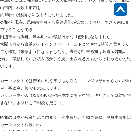
平成5年には阪和道開通により大阪市内へのアクセスも良くなり、和歌
山市内⇔和歌山市内を
約1時間で移動できるようになりました。
令和4年現在、県内南方向へも高速道路が拡大しており、すさみ南ICま
で行くことができ、
田辺市や白浜町、串本町への移動はかなり便利になりました。
大阪市内から白浜のアドベンチャーワールドまで車で2時間と電車より
早く移動出来るようになりましたが、高速が出来る前は片道5時間以上
かけ、移動していた頃を懐かしく思い出される方もいらっしゃるかと思
います。
カーコレクトでは普通に動く車はもちろん、エンジンがかからない不動
車、事故車、何でも大丈夫です。
レッカー車が入れない細い道や駐車場にある車で、他社さんでは対応で
きない引き取りもご相談ください。
昭和の旧車から高年式車両まで、廃車買取、不動車買取、事故車買取は
カーコレクト和歌山へ