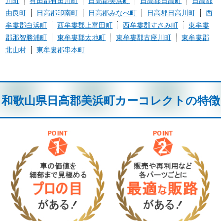
川町
有田郡有田川町
日高郡美浜町
日高郡日高町
日高郡
由良町
日高郡印南町
日高郡みなべ町
日高郡日高川町
西
牟婁郡白浜町
西牟婁郡上富田町
西牟婁郡すさみ町
東牟婁
郡那智勝浦町
東牟婁郡太地町
東牟婁郡古座川町
東牟婁郡
北山村
東牟婁郡串本町
和歌山県日高郡美浜町カーコレクトの特徴