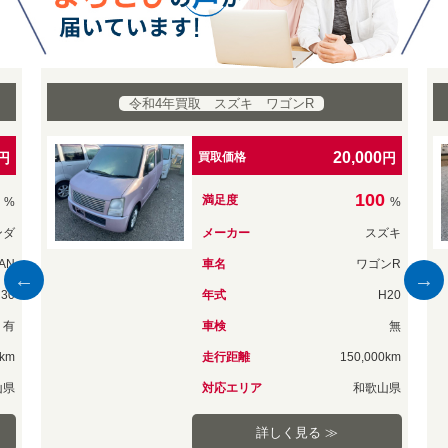
令和4年買取 スズキ MRワゴン
30,000
円
買取価格
円
100
満足度
%
%
ズキ
メーカー
スズキ
ンR
車名
MRワゴン
H20
年式
H18
無
車検
無
0km
走行距離
122,000km
山県
対応エリア
和歌山県
詳しく見る ≫