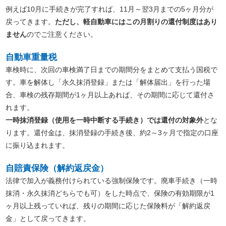
例えば10月に手続きが完了すれば、11月～翌3月までの5ヶ月分が
戻ってきます。
ただし、軽自動車にはこの月割りの還付制度はあり
ません
のでご注意ください。
自動車重量税
車検時に、次回の車検満了日までの期間分をまとめて支払う国税で
す。車を解体し「永久抹消登録」または「解体届出」を行った場
合、車検の残存期間が1ヶ月以上あれば、その期間に応じて還付さ
れます。
一時抹消登録（使用を一時中断する手続き）では還付の対象外
とな
ります。還付金は、抹消登録の手続き後、約2～3ヶ月で指定の口座
に振り込まれます。
自賠責保険（解約返戻金）
法律で加入が義務付けられている強制保険です。廃車手続き（一時
抹消・永久抹消どちらでも可）をした時点で、保険の有効期限が1
ヶ月以上残っていれば、残りの期間に応じた保険料が「解約返戻
金」として戻ってきます。